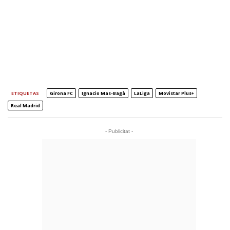
ETIQUETAS
Girona FC
Ignacio Mas-Bagà
LaLiga
Movistar Plus+
Real Madrid
- Publicitat -