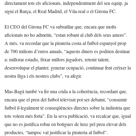
directament tots els aficionats, independentment del seu equip, ja
sigui el Barça, el Real Madrid, el Vila-real o el Girona FC.
El CEO del Girona FC va subratllar que, encara que molts
aficionats no ho admetin, “estan robant al club dels seus amors”.
A més, va recordar que la pirateria costa al futbol espanyol prop
de 700 milions d’euros anuals, “aquests diners es podrien destinar
a: millorar estadis, fitxar millors jugadors, retenir talent,
desenvolupar el planter, generar ocupació, continuar fent créixer la
nostra lliga i els nostres clubs”, va afegir.
Mas-Bagà també va fer una crida a la coherència, recordant que,
encara que el preu del futbol televisat pot ser debatut, “consumir
futbol il·legalment té conseqüències directes sobre la indústria que
tots volem més forta”. En la seva publicació, va recalcar que, igual
que no es justifica robar en botigues de luxe pel preu elevat dels
productes, “tampoc val justificar la pirateria al futbol”.