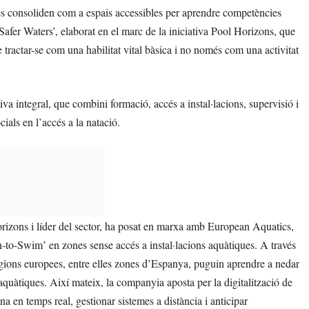
 es consoliden com a espais accessibles per aprendre competències
‘Safer Waters’, elaborat en el marc de la iniciativa Pool Horizons, que
tractar-se com una habilitat vital bàsica i no només com una activitat
a integral, que combini formació, accés a instal·lacions, supervisió i
cials en l’accés a la natació.
orizons i líder del sector, ha posat en marxa amb European Aquatics,
n-to-Swim’ en zones sense accés a instal·lacions aquàtiques. A través
egions europees, entre elles zones d’Espanya, puguin aprendre a nedar
 aquàtiques. Així mateix, la companyia aposta per la digitalització de
a en temps real, gestionar sistemes a distància i anticipar