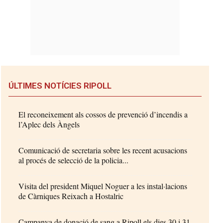
ÚLTIMES NOTÍCIES RIPOLL
El reconeixement als cossos de prevenció d’incendis a
l’Aplec dels Àngels
Comunicació de secretaria sobre les recent acusacions
al procés de selecció de la policia...
Visita del president Miquel Noguer a les instal·lacions
de Càrniques Reixach a Hostalric
Campanya de donació de sang a Ripoll els dies 30 i 31