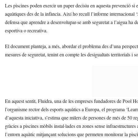
Les piscines poden exercir un paper decisiu en aquesta prevenció si
aquàtiques des de la infància. Així ho recull l’informe internacional 
defensa que aprendre a desenvolupar-se amb seguretat a l’aigua ha de 
esportiva o recreativa.
El document planteja, a més, abordar el problema des d’una perspectiv
mesures de seguretat, tenint en compte les desigualtats territorials i so
En aquest sentit, Fluidra, una de les empreses fundadores de Pool H
l’organisme rector dels esports aquàtics a Europa, el programa ‘Lear
d’aquesta iniciativa, s’estima que milers de persones de més de 50 r
gràcies a piscines mòbils instal·lades en zones sense infraestructures
l’entorn aquàtic mitjançant solucions que permeten monitorar la piscin