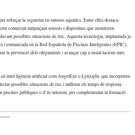
 reforçar la seguretat en entorns aquàtics. Entre elles destaca
ntorn connectat mitjançant sensors i dispositius que monitoren
a davant possibles situacions de risc. Aquesta tecnologia, implantada ja
anya i emmarcada en la Red Española de Piscinas Inteligentes (EPIC),
ar la prevenció dels ofegaments i avançar cap a instal·lacions més
s en intel·ligència artificial com AngelEye o Lynxight, que incorporen
ctar possibles situacions de risc i millorar els temps de resposta.
n piscines públiques o d’ús intensiu, per complementar la formació
comanem -