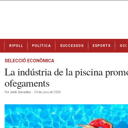
N
RIPOLL
POLÍTICA
SUCCESSOS
ESPORTS
OCI
o
t
í
SELECCIÓ ECONÒMICA
c
La indústria de la piscina promo
i
e
ofegaments
s
d
Por
Jordi González
-
24 de juny de 2026
e
R
i
p
o
l