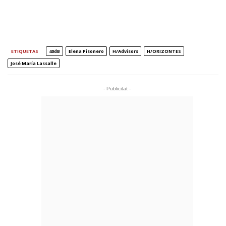
ETIQUETAS
40dB
Elena Pisonero
H/Advisors
H/ORIZONTES
José María Lassalle
- Publicitat -