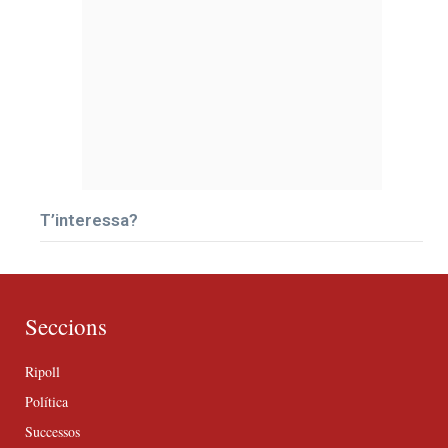
T’interessa?
Seccions
Ripoll
Política
Successos