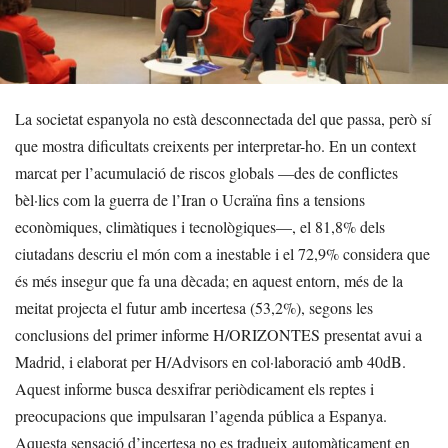
La societat espanyola no està desconnectada del que passa, però sí
que mostra dificultats creixents per interpretar-ho. En un context
marcat per l’acumulació de riscos globals —des de conflictes
bèl·lics com la guerra de l’Iran o Ucraïna fins a tensions
econòmiques, climàtiques i tecnològiques—, el 81,8% dels
ciutadans descriu el món com a inestable i el 72,9% considera que
és més insegur que fa una dècada; en aquest entorn, més de la
meitat projecta el futur amb incertesa (53,2%), segons les
conclusions del primer informe H/ORIZONTES presentat avui a
Madrid, i elaborat per H/Advisors en col·laboració amb 40dB.
Aquest informe busca desxifrar periòdicament els reptes i
preocupacions que impulsaran l’agenda pública a Espanya.
Aquesta sensació d’incertesa no es tradueix automàticament en