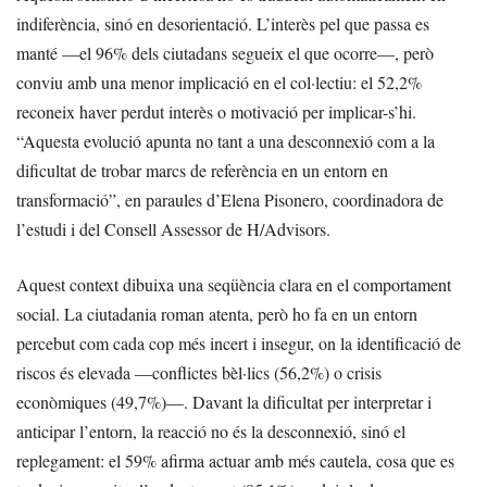
indiferència, sinó en desorientació. L’interès pel que passa es
manté —el 96% dels ciutadans segueix el que ocorre—, però
conviu amb una menor implicació en el col·lectiu: el 52,2%
reconeix haver perdut interès o motivació per implicar-s’hi.
“Aquesta evolució apunta no tant a una desconnexió com a la
dificultat de trobar marcs de referència en un entorn en
transformació”, en paraules d’Elena Pisonero, coordinadora de
l’estudi i del Consell Assessor de H/Advisors.
Aquest context dibuixa una seqüència clara en el comportament
social. La ciutadania roman atenta, però ho fa en un entorn
percebut com cada cop més incert i insegur, on la identificació de
riscos és elevada —conflictes bèl·lics (56,2%) o crisis
econòmiques (49,7%)—. Davant la dificultat per interpretar i
anticipar l’entorn, la reacció no és la desconnexió, sinó el
replegament: el 59% afirma actuar amb més cautela, cosa que es