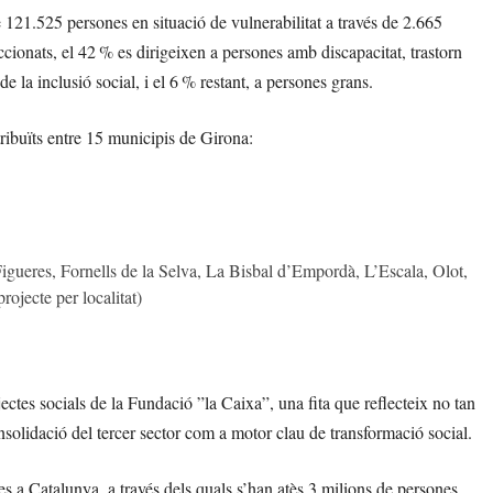
 121.525 persones en situació de vulnerabilitat a través de 2.665
eccionats, el 42 % es dirigeixen a persones amb discapacitat, trastorn
e la inclusió social, i el 6 % restant, a persones grans.
tribuïts entre 15 municipis de Girona:
gueres, Fornells de la Selva, La Bisbal d’Empordà, L’Escala, Olot,
ojecte per localitat)
ectes socials de la Fundació ”la Caixa”, una fita que reflecteix no tan
onsolidació del tercer sector com a motor clau de transformació social.
es a Catalunya, a través dels quals s’han atès 3 milions de persones,