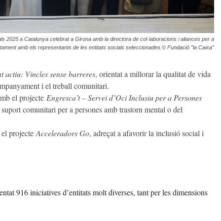
ls 2025 a Catalunya celebrat a Girona amb la directora de col·laboracions i aliances per a
juntament amb els representants de les entitats socials seleccionades.© Fundació ”la Caixa”
actiu: Vincles sense barreres
, orientat a millorar la qualitat de vida
companyament i el treball comunitari.
amb el projecte
Engresca’t – Servei d’Oci Inclusiu per a Persones
i suport comunitari per a persones amb trastorn mental o del
 el projecte
Acceleradors Go
, adreçat a afavorir la inclusió social i
tat 916 iniciatives d’entitats molt diverses, tant per les dimensions