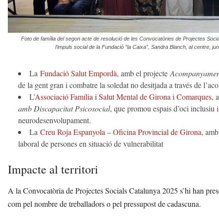
Foto de família del segon acte de resolució de les Convocatòries de Projectes Socia
l’impuls social de la Fundació ”la Caixa”, Sandra Blanch, al centre, 
La
Fundació Salut Empordà
, amb el projecte
Acompanyament 
de la gent gran i combatre la soledat no desitjada a través de l’a
L’
Associació Família i Salut Mental de Girona i Comarques
, 
amb Discapacitat Psicosocial
, que promou espais d’oci inclusiu 
neurodesenvolupament.
La
Creu Roja Espanyola – Oficina Provincial de Girona
, amb
laboral de persones en situació de vulnerabilitat
Impacte al territori
A la Convocatòria de Projectes Socials Catalunya 2025 s’hi han presen
com pel nombre de treballadors o pel pressupost de cadascuna.