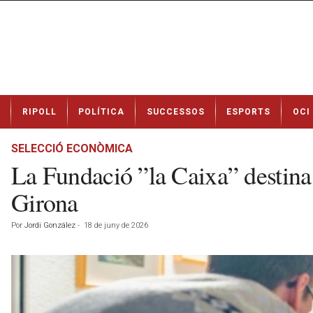
N
RIPOLL
POLÍTICA
SUCCESSOS
ESPORTS
OCI
o
t
í
SELECCIÓ ECONÒMICA
c
La Fundació ”la Caixa” destina 
i
e
Girona
s
d
Por
Jordi González
-
18 de juny de 2026
e
R
i
p
o
l