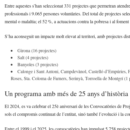
Entre aquestes s’han seleccionat 331 projectes que permetran atendre
professionals i 9.065 persones voluntàries. Del total de projectes sel
mental o malaltia; el 52 %, a actuacions contra la pobresa i al foment d
S’ha aconseguit un impacte molt elevat al territori, amb projectes dis
Girona (16 projectes)
Salt (4 projectes)
Banyoles (3 projectes)
Calonge i Sant Antoni, Campdevànol, Castelló d’Empúries, Fi
Roses, Sta. Coloma de Farners, Serinyà, Torroella de Montgrí (1 pr
Un programa amb més de 25 anys d’història
El 2024, es va celebrar el 25è aniversari de les Convocatòries de Proj
sols el compromís continuat de l’entitat, sinó també l’evolució i la c
Entre el 1999 i el 2025, les convocatòries han impulsat 5.758 project