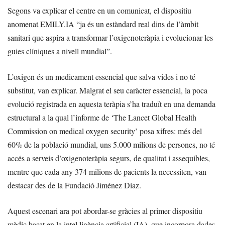
Segons va explicar el centre en un comunicat, el dispositiu
anomenat EMILY.IA “ja és un estàndard real dins de l’àmbit
sanitari que aspira a transformar l’oxigenoteràpia i evolucionar les
guies clíniques a nivell mundial”.
L’oxigen és un medicament essencial que salva vides i no té
substitut, van explicar. Malgrat el seu caràcter essencial, la poca
evolució registrada en aquesta teràpia s’ha traduït en una demanda
estructural a la qual l’informe de ‘The Lancet Global Health
Commission on medical oxygen security’ posa xifres: més del
60% de la població mundial, uns 5.000 milions de persones, no té
accés a serveis d’oxigenoteràpia segurs, de qualitat i assequibles,
mentre que cada any 374 milions de pacients la necessiten, van
destacar des de la Fundació Jiménez Díaz.
Aquest escenari ara pot abordar-se gràcies al primer dispositiu
mèdic basat en la intel·ligència artificial (IA), que incorpora dades