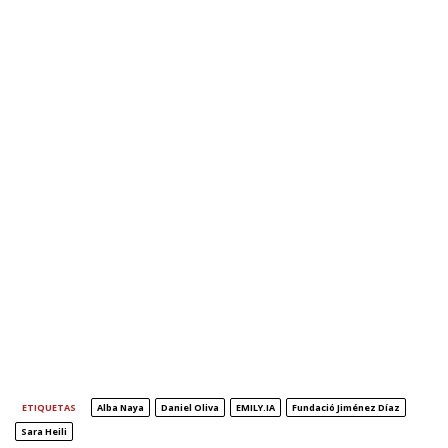
ETIQUETAS
Alba Naya
Daniel Oliva
EMILY.IA
Fundació Jiménez Díaz
Sara Heili