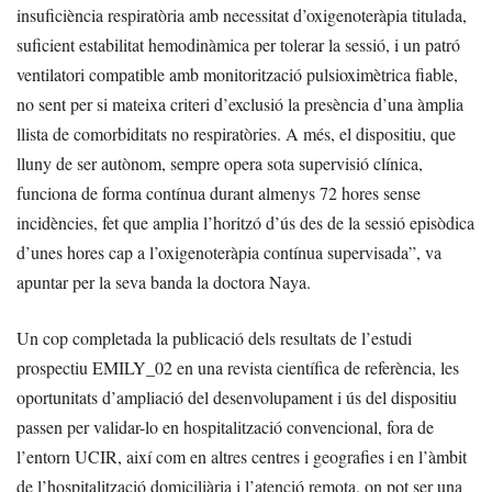
insuficiència respiratòria amb necessitat d’oxigenoteràpia titulada,
suficient estabilitat hemodinàmica per tolerar la sessió, i un patró
ventilatori compatible amb monitorització pulsioximètrica fiable,
no sent per si mateixa criteri d’exclusió la presència d’una àmplia
llista de comorbiditats no respiratòries. A més, el dispositiu, que
lluny de ser autònom, sempre opera sota supervisió clínica,
funciona de forma contínua durant almenys 72 hores sense
incidències, fet que amplia l’horitzó d’ús des de la sessió episòdica
d’unes hores cap a l’oxigenoteràpia contínua supervisada”, va
apuntar per la seva banda la doctora Naya.
Un cop completada la publicació dels resultats de l’estudi
prospectiu EMILY_02 en una revista científica de referència, les
oportunitats d’ampliació del desenvolupament i ús del dispositiu
passen per validar-lo en hospitalització convencional, fora de
l’entorn UCIR, així com en altres centres i geografies i en l’àmbit
de l’hospitalització domiciliària i l’atenció remota, on pot ser una