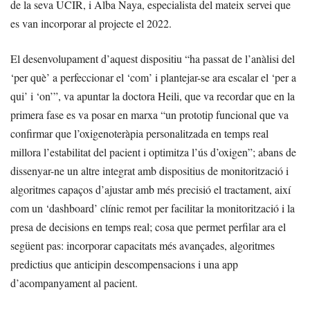
de la seva UCIR, i Alba Naya, especialista del mateix servei que
es van incorporar al projecte el 2022.
El desenvolupament d’aquest dispositiu “ha passat de l’anàlisi del
‘per què’ a perfeccionar el ‘com’ i plantejar-se ara escalar el ‘per a
qui’ i ‘on’”, va apuntar la doctora Heili, que va recordar que en la
primera fase es va posar en marxa “un prototip funcional que va
confirmar que l’oxigenoteràpia personalitzada en temps real
millora l’estabilitat del pacient i optimitza l’ús d’oxigen”; abans de
dissenyar-ne un altre integrat amb dispositius de monitorització i
algoritmes capaços d’ajustar amb més precisió el tractament, així
com un ‘dashboard’ clínic remot per facilitar la monitorització i la
presa de decisions en temps real; cosa que permet perfilar ara el
següent pas: incorporar capacitats més avançades, algoritmes
predictius que anticipin descompensacions i una app
d’acompanyament al pacient.