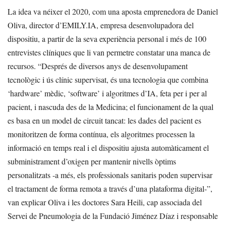
La idea va néixer el 2020, com una aposta emprenedora de Daniel
Oliva, director d’EMILY.IA, empresa desenvolupadora del
dispositiu, a partir de la seva experiència personal i més de 100
entrevistes clíniques que li van permetre constatar una manca de
recursos. “Després de diversos anys de desenvolupament
tecnològic i ús clínic supervisat, és una tecnologia que combina
‘hardware’ mèdic, ‘software’ i algoritmes d’IA, feta per i per al
pacient, i nascuda des de la Medicina; el funcionament de la qual
es basa en un model de circuit tancat: les dades del pacient es
monitoritzen de forma contínua, els algoritmes processen la
informació en temps real i el dispositiu ajusta automàticament el
subministrament d’oxigen per mantenir nivells òptims
personalitzats -a més, els professionals sanitaris poden supervisar
el tractament de forma remota a través d’una plataforma digital-”,
van explicar Oliva i les doctores Sara Heili, cap associada del
Servei de Pneumologia de la Fundació Jiménez Díaz i responsable