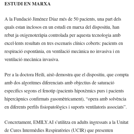
ESTUDI EN MARXA
A la Fundació Jiménez Díaz més de 50 pacients, una part dels
quals estan inclosos en un estudi en marxa del dispositiu, han
rebut ja oxigenoteràpia controlada per aquesta tecnologia amb
excel·lents resultats en tres escenaris clínics coberts: pacients en
respiració espontània, en ventilació mecànica no invasiva i en
ventilació mecànica invasiva.
Per a la doctora Heili, això demostra que el dispositiu, que compta
amb dos algoritmes diferenciats amb objectius de saturació
específics segons el fenotip (pacients hipoxèmics purs i pacients
hipercàpnics confirmats gasomètricament), “opera amb solvència
en diferents perfils fisiopatològics i suports ventilatoris associats”.
Concretament, EMILY.AI s’utilitza en adults ingressats a la Unitat
de Cures Intermèdies Respiratòries (UCIR) que presenten