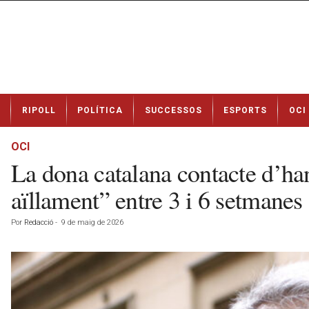
N
RIPOLL
POLÍTICA
SUCCESSOS
ESPORTS
OCI
o
t
í
OCI
c
La dona catalana contacte d’han
i
e
aïllament” entre 3 i 6 setmanes
s
d
Por
Redacció
-
9 de maig de 2026
e
R
i
p
o
l