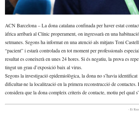
ACN Barcelona – La dona catalana confinada per haver estat contacte
àfrica arribarà al Clínic properament, on ingressarà en una habituació
setmanes. Segons ha informat en una atenció als mitjans Toni Castells,
“pacient” i estarà controlada en tot moment per professionals especial
resultat es coneixerà en unes 24 hores. Si és negatiu, la prova es rep
tingut un grau d’exposició baix al virus.
Segons la investigació epidemiològica, la dona no s’havia identificat
dificultar-ne la localització en la primera reconstrucció de contactes
considera que la dona compleix criteris de contacte, motiu pel qual s’
- Et Re