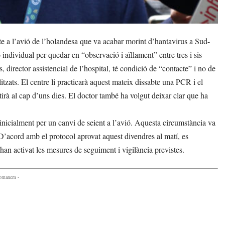
 a l’avió de l’holandesa que va acabar morint d’hantavirus a Sud-
 individual per quedar en “observació i aïllament” entre tres i sis
 director assistencial de l’hospital, té condició de “contacte” i no de
itzats. El centre li practicarà aquest mateix dissabte una PCR i el
etirà al cap d’uns dies. El doctor també ha volgut deixar clar que ha
 inicialment per un canvi de seient a l’avió. Aquesta circumstància va
. D’acord amb el protocol aprovat aquest divendres al matí, es
han activat les mesures de seguiment i vigilància previstes.
comanem -