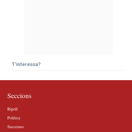
T’interessa?
Seccions
Ripoll
Política
Successos