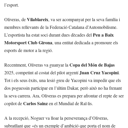
l’esport.
Vilablareix
Oliveras, de
, va ser acompanyat per la seva família i
membres rellevants de la Federació Catalana d’Automobilisme.
Peu a Baix
L’esportista ha estat soci durant dues dècades del
Motorsport Club Girona
, una entitat dedicada a promoure els
esports de motor a la regió.
Copa del Món de Bajas
Recentment, Oliveras va guanyar la
Juan Cruz Yacopini
2025, competint al costat del pilot argentí
.
Tot i els seus èxits, una lesió greu de Yacopini va impedir que els
dos poguessin participar en l’últim Dakar, però això no ha frenant
la seva carrera. Ara, Oliveras es prepara per afrontar el repte de ser
Carlos Sainz
copilot de
en el Mundial de Ral·lis.
A la recepció, Noguer va lloar la perseverança d’Oliveras,
subratllant que «és un exemple d’ambició que porta el nom de