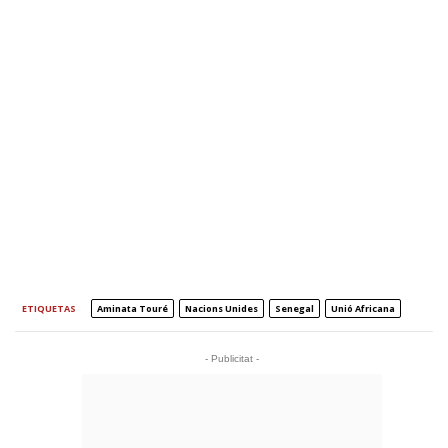
ETIQUETAS
Aminata Touré
Nacions Unides
Senegal
Unió Africana
- Publicitat -