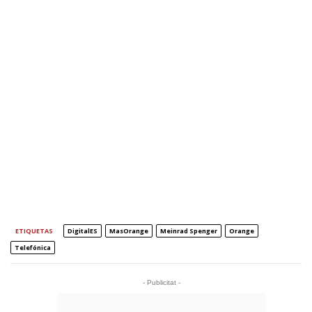
ETIQUETAS
DigitalES
MasOrange
Meinrad Spenger
Orange
Telefónica
- Publicitat -