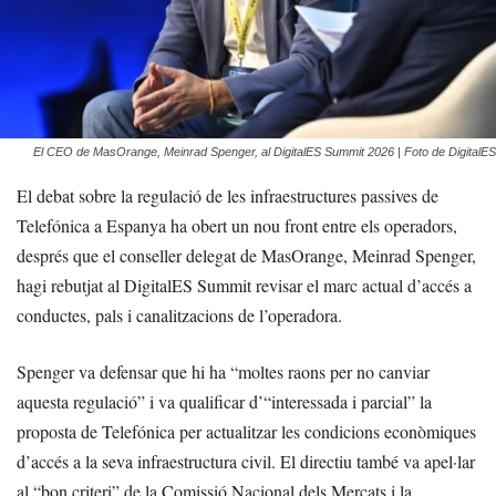
El CEO de MasOrange, Meinrad Spenger, al DigitalES Summit 2026 | Foto de DigitalES
El debat sobre la regulació de les infraestructures passives de
Telefónica a Espanya ha obert un nou front entre els operadors,
després que el conseller delegat de MasOrange, Meinrad Spenger,
hagi rebutjat al DigitalES Summit revisar el marc actual d’accés a
conductes, pals i canalitzacions de l’operadora.
Spenger va defensar que hi ha “moltes raons per no canviar
aquesta regulació” i va qualificar d’“interessada i parcial” la
proposta de Telefónica per actualitzar les condicions econòmiques
d’accés a la seva infraestructura civil. El directiu també va apel·lar
al “bon criteri” de la Comissió Nacional dels Mercats i la