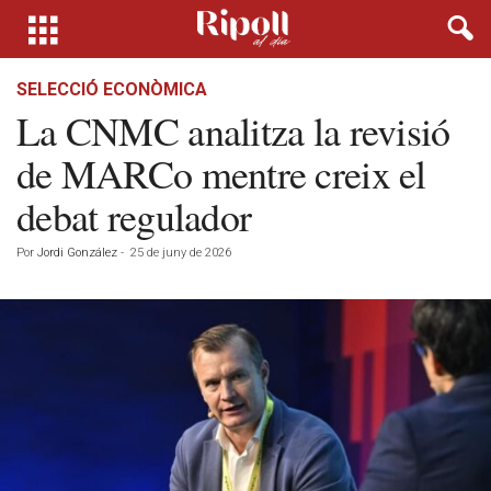
SELECCIÓ ECONÒMICA
La CNMC analitza la revisió
de MARCo mentre creix el
debat regulador
Por
Jordi González
-
25 de juny de 2026