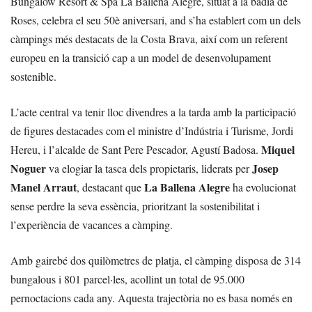
Bungalow Resort & Spa La Ballena Alegre, situat a la badia de
Roses, celebra el seu 50è aniversari, and s’ha establert com un dels
càmpings més destacats de la Costa Brava, així com un referent
europeu en la transició cap a un model de desenvolupament
sostenible.
L’acte central va tenir lloc divendres a la tarda amb la participació
de figures destacades com el ministre d’Indústria i Turisme, Jordi
Miquel
Hereu, i l’alcalde de Sant Pere Pescador, Agustí Badosa.
Noguer
Josep
va elogiar la tasca dels propietaris, liderats per
Manel Arraut
La Ballena Alegre
, destacant que
ha evolucionat
sense perdre la seva essència, prioritzant la sostenibilitat i
l’experiència de vacances a càmping.
Amb gairebé dos quilòmetres de platja, el càmping disposa de 314
bungalous i 801 parcel·les, acollint un total de 95.000
pernoctacions cada any. Aquesta trajectòria no es basa només en