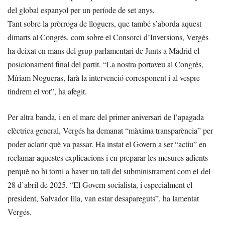
del global espanyol per un període de set anys.
Tant sobre la pròrroga de lloguers, que també s’aborda aquest
dimarts al Congrés, com sobre el Consorci d’Inversions, Vergés
ha deixat en mans del grup parlamentari de Junts a Madrid el
posicionament final del partit. “La nostra portaveu al Congrés,
Míriam Nogueras, farà la intervenció corresponent i al vespre
tindrem el vot”, ha afegit.
Per altra banda, i en el marc del primer aniversari de l’apagada
elèctrica general, Vergés ha demanat “màxima transparència” per
poder aclarir què va passar. Ha instat el Govern a ser “actiu” en
reclamar aquestes explicacions i en preparar les mesures adients
perquè no hi torni a haver un tall del subministrament com el del
28 d’abril de 2025. “El Govern socialista, i especialment el
president, Salvador Illa, van estar desapareguts”, ha lamentat
Vergés.