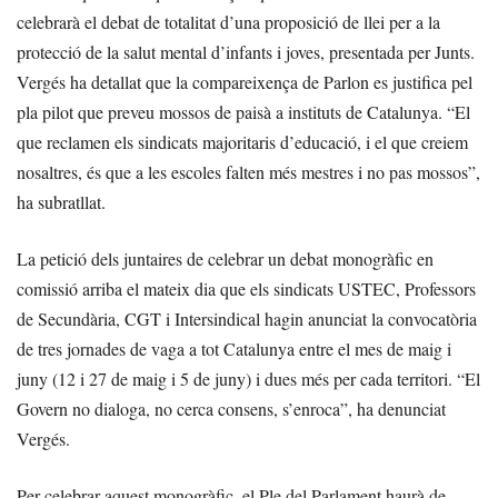
celebrarà el debat de totalitat d’una proposició de llei per a la
protecció de la salut mental d’infants i joves, presentada per Junts.
Vergés ha detallat que la compareixença de Parlon es justifica pel
pla pilot que preveu mossos de paisà a instituts de Catalunya. “El
que reclamen els sindicats majoritaris d’educació, i el que creiem
nosaltres, és que a les escoles falten més mestres i no pas mossos”,
ha subratllat.
La petició dels juntaires de celebrar un debat monogràfic en
comissió arriba el mateix dia que els sindicats USTEC, Professors
de Secundària, CGT i Intersindical hagin anunciat la convocatòria
de tres jornades de vaga a tot Catalunya entre el mes de maig i
juny (12 i 27 de maig i 5 de juny) i dues més per cada territori. “El
Govern no dialoga, no cerca consens, s’enroca”, ha denunciat
Vergés.
Per celebrar aquest monogràfic, el Ple del Parlament haurà de