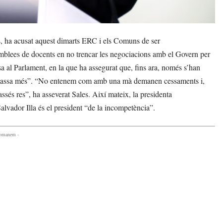
, ha acusat aquest dimarts ERC i els Comuns de ser
mblees de docents en no trencar les negociacions amb el Govern per
a al Parlament, en la que ha assegurat que, fins ara, només s’han
no massa més”. “No entenem com amb una mà demanen cessaments i,
sés res”, ha asseverat Sales. Així mateix, la presidenta
alvador Illa és el president “de la incompetència”.
comanem -