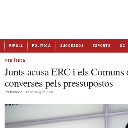
N
RIPOLL
POLÍTICA
SUCCESSOS
ESPORTS
OCI
o
t
í
POLÍTICA
c
Junts acusa ERC i els Comuns de
i
e
converses pels pressupostos
s
d
Por
Redacció
-
12 de maig de 2026
e
R
i
p
o
l