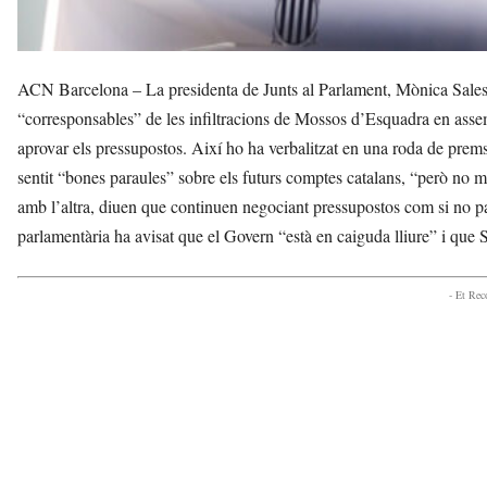
ACN Barcelona – La presidenta de Junts al Parlament, Mònica Sales
“corresponsables” de les infiltracions de Mossos d’Esquadra en asse
aprovar els pressupostos. Així ho ha verbalitzat en una roda de prems
sentit “bones paraules” sobre els futurs comptes catalans, “però 
amb l’altra, diuen que continuen negociant pressupostos com si no pas
parlamentària ha avisat que el Govern “està en caiguda lliure” i que S
- Et Re