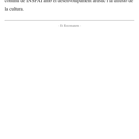
continu de INSPAI amb el desenvolupament artístic i la difusió de
la cultura.
- Et Recomanem -