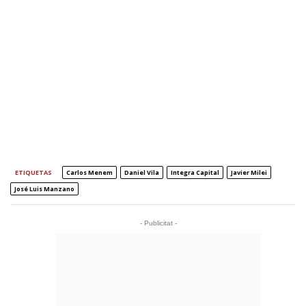
ETIQUETAS
Carlos Menem
Daniel Vila
Integra Capital
Javier Milei
José Luis Manzano
- Publicitat -