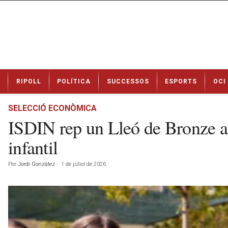
N
RIPOLL
POLÍTICA
SUCCESSOS
ESPORTS
OCI
o
t
í
SELECCIÓ ECONÒMICA
c
ISDIN rep un Lleó de Bronze a 
i
e
infantil
s
d
Por
Jordi González
-
1 de juliol de 2026
e
R
i
p
o
l