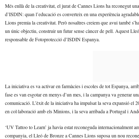
Més enllà de la creativitat, el jurat de Cannes Lions ha reconegut un
d’ISDIN: quan l’educació es converteix en una experiència agradable,
Lions premia la creativitat. Però nosaltres creiem que avui també s’
un únic objectiu, construir un futur sense càncer de pell. Aquest L
responsable de Fotoprotecció d’ISDIN Espanya.
La iniciativa es va activar en farmàcies i escoles de tot Espanya, arri
fase es van esgotar en menys d’un mes, i la campanya va generar una 
comunicació. L’èxit de la iniciativa ha impulsat la seva expansió el 
en col·laboració amb els Minions, i la seva arribada a Portugal i And
‘UV Tattoo to Learn’ ja havia estat reconeguda internacionalment am
companyia, el Lleó de Bronze a Cannes Lions suposa un nou reconeix