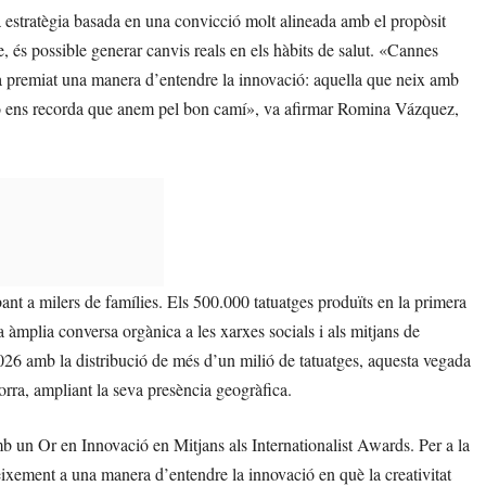
a estratègia basada en una convicció molt alineada amb el propòsit
 és possible generar canvis reals en els hàbits de salut. «Cannes
ha premiat una manera d’entendre la innovació: aquella que neix amb
leó ens recorda que anem pel bon camí», va afirmar Romina Vázquez,
bant a milers de famílies. Els 500.000 tatuatges produïts en la primera
àmplia conversa orgànica a les xarxes socials i als mitjans de
2026 amb la distribució de més d’un milió de tatuatges, aquesta vegada
orra, ampliant la seva presència geogràfica.
b un Or en Innovació en Mitjans als Internationalist Awards. Per a la
ement a una manera d’entendre la innovació en què la creativitat