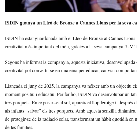
ISDIN guanya un Lleó de Bronze a Cannes Lions per la seva c
ISDIN ha estat guardonada amb el Lleó de Bronze al Cannes Lions Inte
creativitat més important del món, gràcies a la seva campanya ‘UV T
Segons ha informat la companyia, aquesta iniciativa, desenvolupada
creativitat pot convertir-se en una eina per educar, canviar comportame
Llançada el juny de 2025, la campanya va néixer amb un objectiu clar: 
moment positiu i educatiu. Per fer-ho, ISDIN va desenvolupar un tatu
tres porquets. En exposar-se al sol, apareix el llop ferotge i, després
als infants “salvar” els tres porquets. Amb aquesta senzilla dinàmica
de protegir-se de la radiació solar, transformant un hàbit quotidià en un
de les famílies.