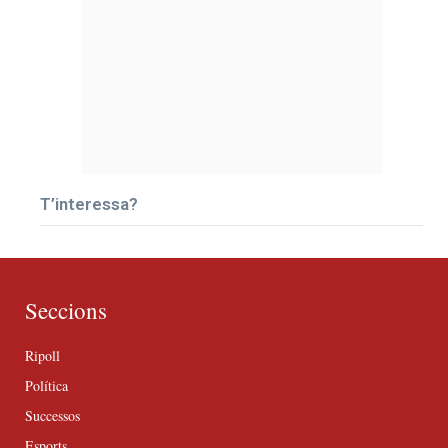
T’interessa?
Seccions
Ripoll
Política
Successos
Esports