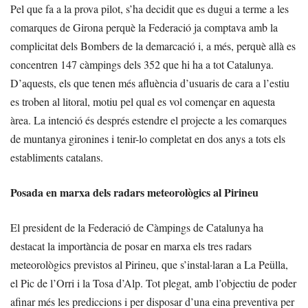
Pel que fa a la prova pilot, s’ha decidit que es dugui a terme a les
comarques de Girona perquè la Federació ja comptava amb la
complicitat dels Bombers de la demarcació i, a més, perquè allà es
concentren 147 càmpings dels 352 que hi ha a tot Catalunya.
D’aquests, els que tenen més afluència d’usuaris de cara a l’estiu
es troben al litoral, motiu pel qual es vol començar en aquesta
àrea. La intenció és després estendre el projecte a les comarques
de muntanya gironines i tenir-lo completat en dos anys a tots els
establiments catalans.
Posada en marxa dels radars meteorològics al Pirineu
El president de la Federació de Càmpings de Catalunya ha
destacat la importància de posar en marxa els tres radars
meteorològics previstos al Pirineu, que s’instal·laran a La Peülla,
el Pic de l’Orri i la Tosa d’Alp. Tot plegat, amb l’objectiu de poder
afinar més les prediccions i per disposar d’una eina preventiva per