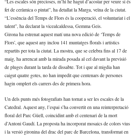
“Les escales són precioses, m’hi he hagut d’acostar per veure si és
fet de ceràmica o pintat”, ha detallat la Marga, veïna de la ciutat.
“L’essència del Temps de Flors és la cooperació, el voluntariat i el
talent”, ha declarat la vicealcaldessa, Gemma Geis.
Girona ha estrenat aquest matí una nova edició de ‘Temps de
Flors’, que aquest any inclou 141 muntatges florals i artístics
repartits per tota la ciutat. La mostra, que se celebra fins al 17 de
maig, ha arrencat amb la mirada posada al cel davant la previsió
de pluges durant la tarda de dissabte. Tot i que al migdia han
caigut quatre gotes, no han impedit que centenars de persones
hagin omplert els carrers des de primera hora.
Un dels punts més fotografiats han tornat a ser les escales de la
Catedral. Aquest any, l’espai s’ha convertit en una reinterpretació
floral del Parc Güell, coincidint amb el centenari de la mort
d’Antoni Gaudí. La proposta ha incorporat mosaics de colors vius
i la versió gironina del drac del parc de Barcelona, transformat en