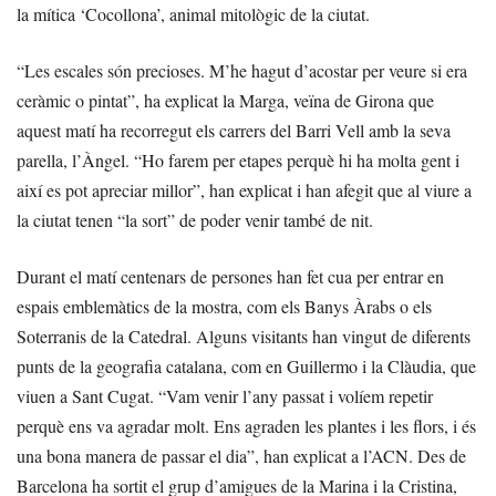
la mítica ‘Cocollona’, animal mitològic de la ciutat.
“Les escales són precioses. M’he hagut d’acostar per veure si era
ceràmic o pintat”, ha explicat la Marga, veïna de Girona que
aquest matí ha recorregut els carrers del Barri Vell amb la seva
parella, l’Àngel. “Ho farem per etapes perquè hi ha molta gent i
així es pot apreciar millor”, han explicat i han afegit que al viure a
la ciutat tenen “la sort” de poder venir també de nit.
Durant el matí centenars de persones han fet cua per entrar en
espais emblemàtics de la mostra, com els Banys Àrabs o els
Soterranis de la Catedral. Alguns visitants han vingut de diferents
punts de la geografia catalana, com en Guillermo i la Clàudia, que
viuen a Sant Cugat. “Vam venir l’any passat i volíem repetir
perquè ens va agradar molt. Ens agraden les plantes i les flors, i és
una bona manera de passar el dia”, han explicat a l’ACN. Des de
Barcelona ha sortit el grup d’amigues de la Marina i la Cristina,