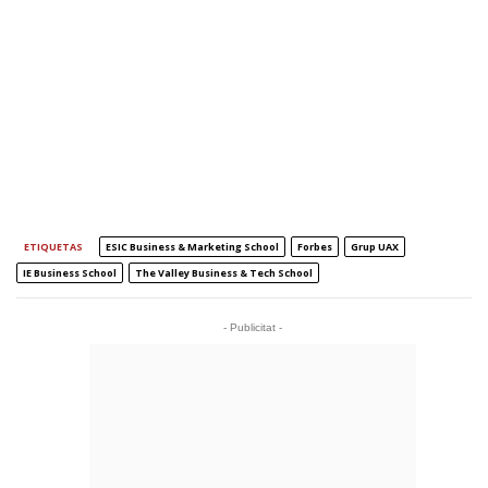
ETIQUETAS
ESIC Business & Marketing School
Forbes
Grup UAX
IE Business School
The Valley Business & Tech School
- Publicitat -