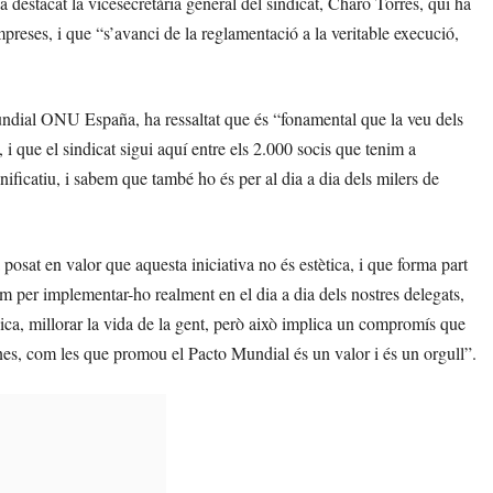
 ha destacat la vicesecretària general del sindicat, Charo Torres, qui ha
mpreses, i que “s’avanci de la reglamentació a la veritable execució,
undial ONU España, ha ressaltat que és “fonamental que la veu dels
i que el sindicat sigui aquí entre els 2.000 socis que tenim a
ificatiu, i sabem que també ho és per al dia a dia dels milers de
 posat en valor que aquesta iniciativa no és estètica, i que forma part
em per implementar-ho realment en el dia a dia dels nostres delegats,
ca, millorar la vida de la gent, però això implica un compromís que
ones, com les que promou el Pacto Mundial és un valor i és un orgull”.