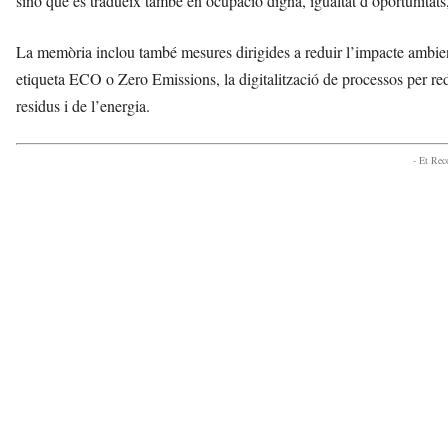
sinó que es tradueix també en ocupació digna, igualtat d’oportunitats, 
La memòria inclou també mesures dirigides a reduir l’impacte ambient
etiqueta ECO o Zero Emissions, la digitalització de processos per redu
residus i de l’energia.
- Et Re