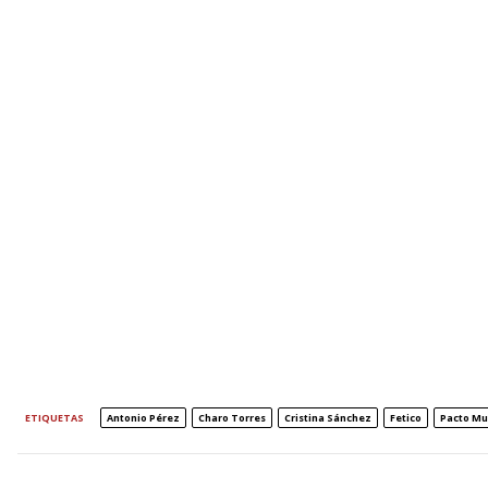
ETIQUETAS
Antonio Pérez
Charo Torres
Cristina Sánchez
Fetico
Pacto Mu