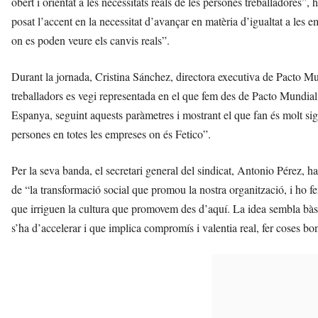
obert i orientat a les necessitats reals de les persones treballadores”,
posat l’accent en la necessitat d’avançar en matèria d’igualtat a les e
on es poden veure els canvis reals”.
Durant la jornada, Cristina Sánchez, directora executiva de Pacto M
treballadors es vegi representada en el que fem des de Pacto Mundial, 
Espanya, seguint aquests paràmetres i mostrant el que fan és molt sign
persones en totes les empreses on és Fetico”.
Per la seva banda, el secretari general del sindicat, Antonio Pérez, ha
de “la transformació social que promou la nostra organització, i ho f
que irriguen la cultura que promovem des d’aquí. La idea sembla bàsi
s’ha d’accelerar i que implica compromís i valentia real, fer coses b