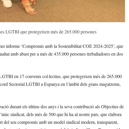
ques LGTBI que protegeixen més de 265.000 persones
rimer informe ‘Compromís amb la Sostenibilitat COE 2024-2025’, que
’igualtat amb abast per a més de 435.000 persones treballadores en dos
 LGTBI en 17 convenis col·lectius, que protegeixen més de 265.000
r Acord Sectorial LGTBI a Espanya en l’àmbit dels grans magatzems,
zació durant els últims dos anys i la seva contribució als Objectius de
ic sindicat, dels més de 500 que hi ha al nostre país, que elabora
rt del seu compromís amb un model sindical modern, transparent,