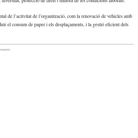
diversitat, protecció de drets i millora de les condicions laborals.
al de l’activitat de l’organització, com la renovació de vehicles amb
ir el consum de paper i els desplaçaments, i la gestió eficient dels
comanem -