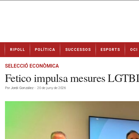
N
RIPOLL
POLÍTICA
SUCCESSOS
ESPORTS
OCI
o
t
í
SELECCIÓ ECONÒMICA
c
Fetico impulsa mesures LGTBI 
i
e
Por
Jordi González
-
20 de juny de 2026
s
d
e
R
i
p
o
l