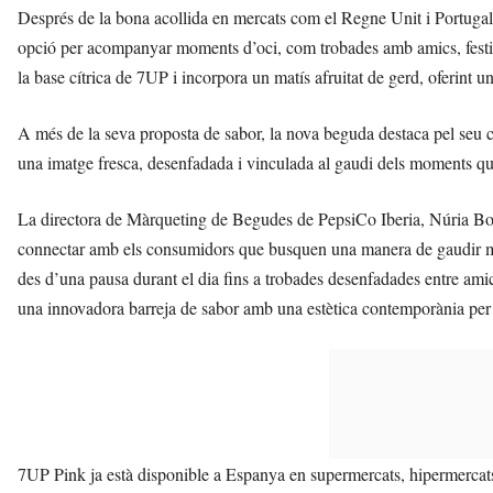
Després de la bona acollida en mercats com el Regne Unit i Portugal
opció per acompanyar moments d’oci, com trobades amb amics, festival
la base cítrica de 7UP i incorpora un matís afruitat de gerd, oferint un
A més de la seva proposta de sabor, la nova beguda destaca pel seu c
una imatge fresca, desenfadada i vinculada al gaudi dels moments qu
La directora de Màrqueting de Begudes de PepsiCo Iberia, Núria B
connectar amb els consumidors que busquen una manera de gaudir més 
des d’una pausa durant el dia fins a trobades desenfadades entre ami
una innovadora barreja de sabor amb una estètica contemporània per o
7UP Pink ja està disponible a Espanya en supermercats, hipermercats