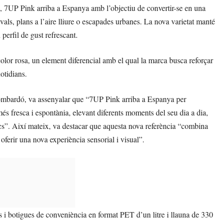
, 7UP Pink arriba a Espanya amb l’objectiu de convertir-se en una
s, plans a l’aire lliure o escapades urbanes. La nova varietat manté
 perfil de gust refrescant.
olor rosa, un element diferencial amb el qual la marca busca reforçar
otidians.
ombardó, va assenyalar que “7UP Pink arriba a Espanya per
fresca i espontània, elevant diferents moments del seu dia a dia,
cs”. Així mateix, va destacar que aquesta nova referència “combina
ferir una nova experiència sensorial i visual”.
 i botigues de conveniència en format PET d’un litre i llauna de 330