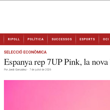
N
RIPOLL
POLÍTICA
SUCCESSOS
ESPORTS
OCI
o
t
í
SELECCIÓ ECONÒMICA
c
Espanya rep 7UP Pink, la nova
i
e
Por
Jordi González
-
7 de juliol de 2026
s
d
e
R
i
p
o
l