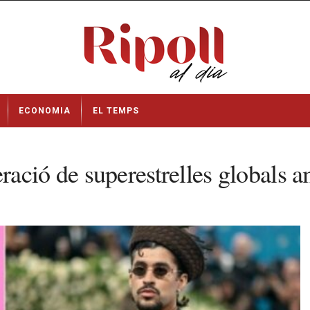
ECONOMIA
EL TEMPS
ació de superestrelles globals a