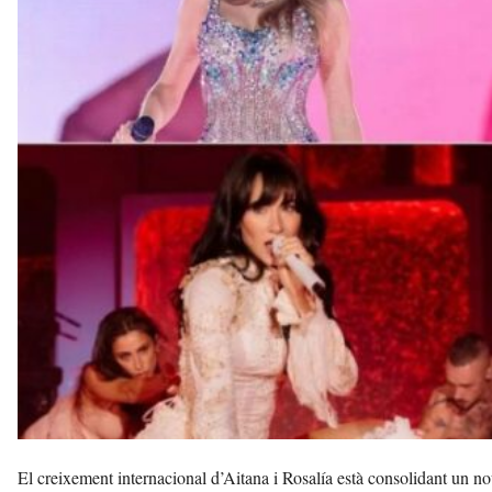
l
a
v
u
i
El creixement internacional d’Aitana i Rosalía està consolidant un 