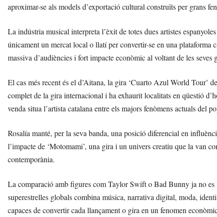
aproximar-se als models d’exportació cultural construïts per grans 
La indústria musical interpreta l’èxit de totes dues artistes espanyol
únicament un mercat local o llatí per convertir-se en una plataforma c
massiva d’audiències i fort impacte econòmic al voltant de les seves g
El cas més recent és el d’Aitana, la gira ‘Cuarto Azul World Tour’ de
complet de la gira internacional i ha exhaurit localitats en qüestió d’h
venda situa l’artista catalana entre els majors fenòmens actuals del p
Rosalía manté, per la seva banda, una posició diferencial en influènci
l’impacte de ‘Motomami’, una gira i un univers creatiu que la van co
contemporània.
La comparació amb figures com Taylor Swift o Bad Bunny ja no es li
superestrelles globals combina música, narrativa digital, moda, identit
capaces de convertir cada llançament o gira en un fenomen econòmic 