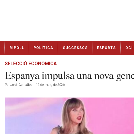
N
RIPOLL
POLÍTICA
SUCCESSOS
ESPORTS
OCI
o
t
í
SELECCIÓ ECONÒMICA
c
Espanya impulsa una nova gener
i
e
Por
Jordi González
-
12 de maig de 2026
s
d
e
R
i
p
o
l