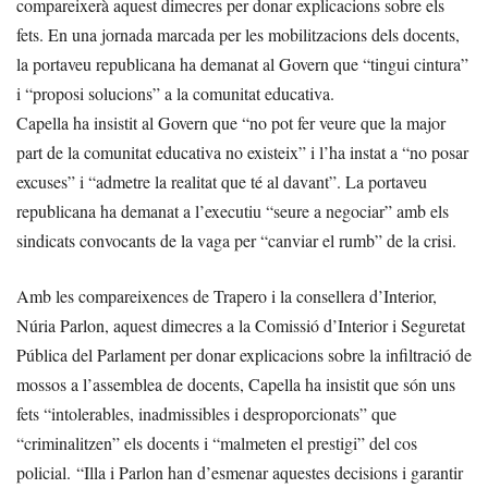
compareixerà aquest dimecres per donar explicacions sobre els
fets. En una jornada marcada per les mobilitzacions dels docents,
la portaveu republicana ha demanat al Govern que “tingui cintura”
i “proposi solucions” a la comunitat educativa.
Capella ha insistit al Govern que “no pot fer veure que la major
part de la comunitat educativa no existeix” i l’ha instat a “no posar
excuses” i “admetre la realitat que té al davant”. La portaveu
republicana ha demanat a l’executiu “seure a negociar” amb els
sindicats convocants de la vaga per “canviar el rumb” de la crisi.
Amb les compareixences de Trapero i la consellera d’Interior,
Núria Parlon, aquest dimecres a la Comissió d’Interior i Seguretat
Pública del Parlament per donar explicacions sobre la infiltració de
mossos a l’assemblea de docents, Capella ha insistit que són uns
fets “intolerables, inadmissibles i desproporcionats” que
“criminalitzen” els docents i “malmeten el prestigi” del cos
policial. “Illa i Parlon han d’esmenar aquestes decisions i garantir