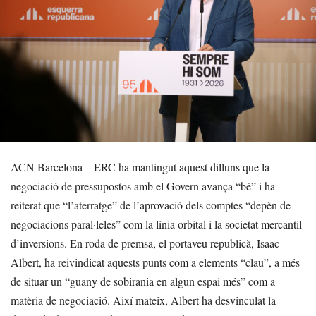
ACN Barcelona – ERC ha mantingut aquest dilluns que la
negociació de pressupostos amb el Govern avança “bé” i ha
reiterat que “l’aterratge” de l’aprovació dels comptes “depèn de
negociacions paral·leles” com la línia orbital i la societat mercantil
d’inversions. En roda de premsa, el portaveu republicà, Isaac
Albert, ha reivindicat aquests punts com a elements “clau”, a més
de situar un “guany de sobirania en algun espai més” com a
matèria de negociació. Així mateix, Albert ha desvinculat la