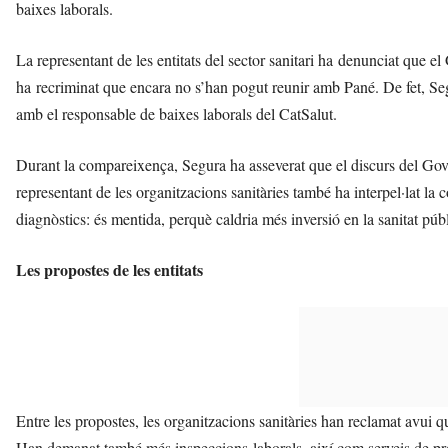
baixes laborals.
La representant de les entitats del sector sanitari ha denunciat que el
ha recriminat que encara no s’han pogut reunir amb Pané. De fet, Segur
amb el responsable de baixes laborals del CatSalut.
Durant la compareixença, Segura ha asseverat que el discurs del Gove
representant de les organitzacions sanitàries també ha interpel·lat la c
diagnòstics: és mentida, perquè caldria més inversió en la sanitat públ
Les propostes de les entitats
Entre les propostes, les organitzacions sanitàries han reclamat avui que
Han demanat també més inspeccions laborals, així com serveis de preve