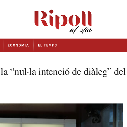
ECONOMIA
EL TEMPS
n la “nul·la intenció de diàleg” 