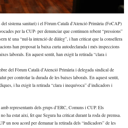
del sistema sanitari) i el Fòrum Català d’Atenció Primària (FoCAP)
nvocades per la CUP- per denunciar que continuen rebent “pressions”
ern té una “nul·la intenció de diàleg”, i han criticat que la consellera
tzacions han proposat la baixa curta autodeclarada i més inspeccions
aixes laborals. En aquest sentit, han exigit la retirada “clara i
bre del Fòrum Català d’Atenció Primària i delegada sindical de
ut per controlar la durada de les baixes laborals. En aquest sentit,
iques, i ha exigit la retirada “clara i inequívoca” d’indicadors i
ment amb representants dels grups d’ERC, Comuns i CUP. Els
no ha estat així, fet que Segura ha criticat durant la roda de premsa.
P un nou acord per demanar la retirada dels “indicadors” de les