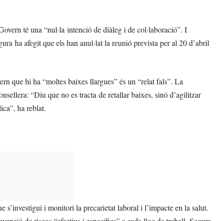
 Govern té una “nul·la intenció de diàleg i de col·laboració”. I
a ha afegit que els han anul·lat la reunió prevista per al 20 d’abril
rn que hi ha “moltes baixes llargues” és un “relat fals”. La
onsellera: “Diu que no es tracta de retallar baixes, sinó d’agilitzar
ica”, ha reblat.
 s’investigui i monitori la precarietat laboral i l’impacte en la salut.
nció de riscos “efectius i específics” a cada lloc de treball. Segura