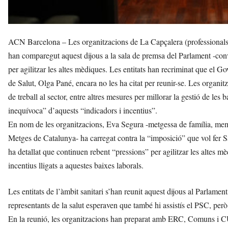
ACN Barcelona – Les organitzacions de La Capçalera (professionals 
han comparegut aquest dijous a la sala de premsa del Parlament -co
per agilitzar les altes mèdiques. Les entitats han recriminat que el Gov
de Salut, Olga Pané, encara no les ha citat per reunir-se. Les organi
de treball al sector, entre altres mesures per millorar la gestió de les b
inequívoca” d’aquests “indicadors i incentius”.
En nom de les organitzacions, Eva Segura -metgessa de família, mem
Metges de Catalunya- ha carregat contra la “imposició” que vol fer Sal
ha detallat que continuen rebent “pressions” per agilitzar les altes mèd
incentius lligats a aquestes baixes laborals.
Les entitats de l’àmbit sanitari s’han reunit aquest dijous al Parla
representants de la salut esperaven que també hi assistís el PSC, però 
En la reunió, les organitzacions han preparat amb ERC, Comuns i CU