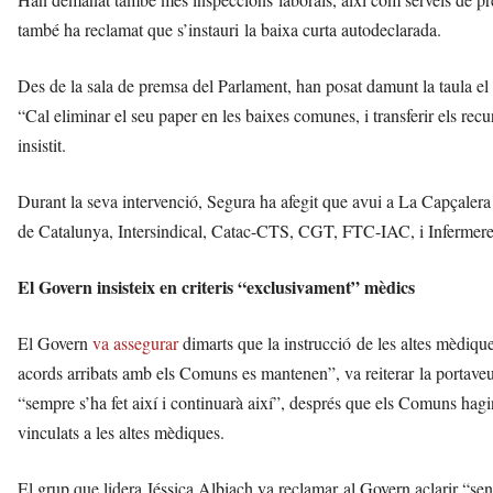
també ha reclamat que s’instauri la baixa curta autodeclarada.
Des de la sala de premsa del Parlament, han posat damunt la taula el 
“Cal eliminar el seu paper en les baixes comunes, i transferir els recu
insistit.
Durant la seva intervenció, Segura ha afegit que avui a La Capça
de Catalunya, Intersindical, Catac-CTS, CGT, FTC-IAC, i Infermere
El Govern insisteix en criteris “exclusivament” mèdics
El Govern
va assegurar
dimarts que la instrucció de les altes mèdiqu
acords arribats amb els Comuns es mantenen”, va reiterar la portave
“sempre s’ha fet així i continuarà així”, després que els Comuns hagi
vinculats a les altes mèdiques.
El grup que lidera Jéssica Albiach va reclamar al Govern aclarir “sen