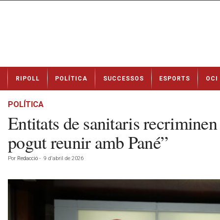
N
RIPOLL
POLÍTICA
SUCCESSOS
ESPORTS
OCI
o
t
í
POLÍTICA
c
Entitats de sanitaris recrimine
i
e
pogut reunir amb Pané”
s
d
Por
Redacció
-
9 d'abril de 2026
e
R
i
p
o
l