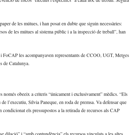
paper de les mútues, i han posat en dubte que siguin necessàries:
rsos de les mútues al sistema públic i a la inspecció de treball”, han
lera i FoCAP les acompanyaven representants de CCOO, UGT, Metges
s de Catalunya.
es només obeeix a criteris “únicament i exclusivament” mèdics. “Els
u de l’executiu, Sílvia Paneque, en roda de premsa. Va defensar que
n condicionat els pressupostos a la retirada de recursos als CAP
se dilació” i “amb contundència” els recursos vinculats a les altes