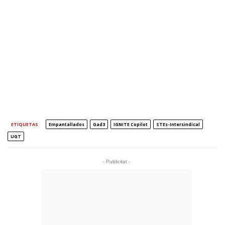
ETIQUETAS
Empantallados
Gad3
IGNITE Copilot
STEs-Intersindical
UGT
- Publicitat -