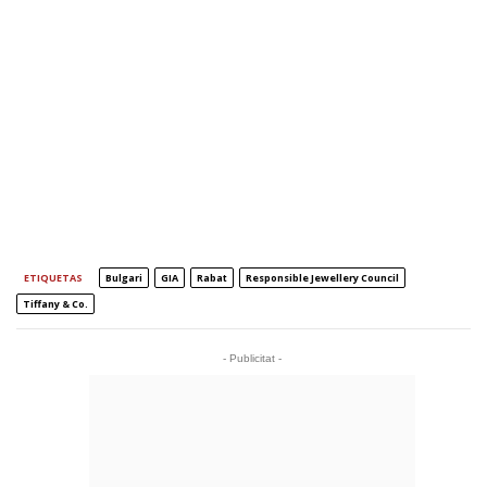
ETIQUETAS
Bulgari
GIA
Rabat
Responsible Jewellery Council
Tiffany & Co.
- Publicitat -