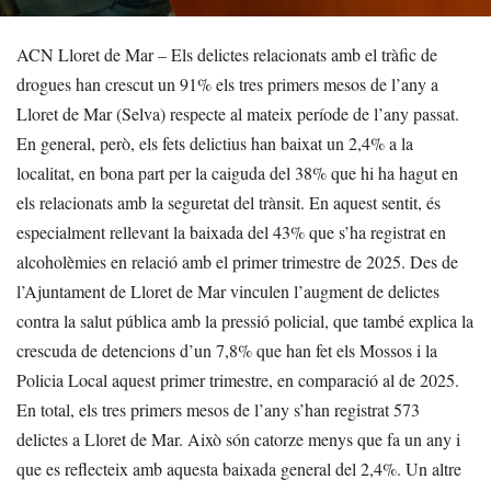
ACN Lloret de Mar – Els delictes relacionats amb el tràfic de
drogues han crescut un 91% els tres primers mesos de l’any a
Lloret de Mar (Selva) respecte al mateix període de l’any passat.
En general, però, els fets delictius han baixat un 2,4% a la
localitat, en bona part per la caiguda del 38% que hi ha hagut en
els relacionats amb la seguretat del trànsit. En aquest sentit, és
especialment rellevant la baixada del 43% que s’ha registrat en
alcoholèmies en relació amb el primer trimestre de 2025. Des de
l’Ajuntament de Lloret de Mar vinculen l’augment de delictes
contra la salut pública amb la pressió policial, que també explica la
crescuda de detencions d’un 7,8% que han fet els Mossos i la
Policia Local aquest primer trimestre, en comparació al de 2025.
En total, els tres primers mesos de l’any s’han registrat 573
delictes a Lloret de Mar. Això són catorze menys que fa un any i
que es reflecteix amb aquesta baixada general del 2,4%. Un altre