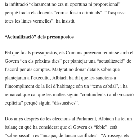
la infiltració “clarament no era ni oportuna ni proporcional”
perquè tracta els docents “com si fossin criminals”. “Traspassa
totes les línies vermelles”, ha insistit.
“Actualització” dels pressupostos
Pel que fa als pressupostos, els Comuns preveuen reunir-se amb el
Govern “en els pròxims dies” per plantejar una “actualització” de
l’acord per als comptes. Malgrat no donar detalls sobre què
plantejaran a l’executiu, Albiach ha dit que les sancions a
l’incompliment de la llei d’habitatge són un “tema cabdal”, i ha
remarcat que cal que les multes siguin “contundents i amb vocació
explícita” perquè siguin “dissuasives”.
Dos anys després de les eleccions al Parlament, Albiach ha fet un
balanç en què ha considerat que el Govern és “feble”, està
“sobrepassat” i és “incapaç de tancar conflictes”. “Arrossega els