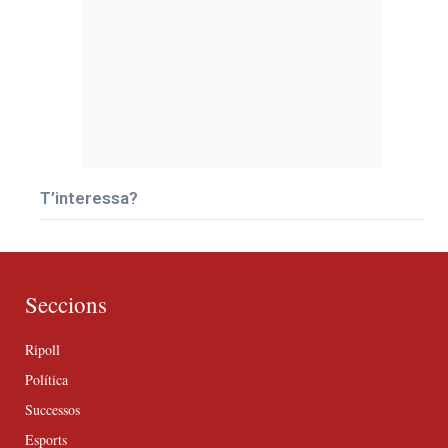
T’interessa?
Seccions
Ripoll
Política
Successos
Esports