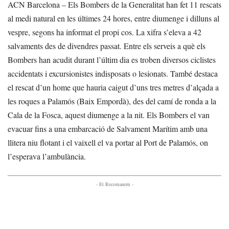
ACN Barcelona – Els Bombers de la Generalitat han fet 11 rescats
al medi natural en les últimes 24 hores, entre diumenge i dilluns al
vespre, segons ha informat el propi cos. La xifra s’eleva a 42
salvaments des de divendres passat. Entre els serveis a què els
Bombers han acudit durant l’últim dia es troben diversos ciclistes
accidentats i excursionistes indisposats o lesionats. També destaca
el rescat d’un home que hauria caigut d’uns tres metres d’alçada a
les roques a Palamós (Baix Empordà), des del camí de ronda a la
Cala de la Fosca, aquest diumenge a la nit. Els Bombers el van
evacuar fins a una embarcació de Salvament Marítim amb una
llitera niu flotant i el vaixell el va portar al Port de Palamós, on
l’esperava l’ambulància.
- Et Recomanem -