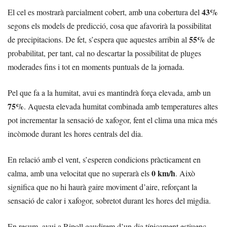
43%
El cel es mostrarà parcialment cobert, amb una cobertura del
segons els models de predicció, cosa que afavorirà la possibilitat
55%
de precipitacions. De fet, s’espera que aquestes arribin al
de
probabilitat, per tant, cal no descartar la possibilitat de pluges
moderades fins i tot en moments puntuals de la jornada.
Pel que fa a la humitat, avui es mantindrà força elevada, amb un
75%
. Aquesta elevada humitat combinada amb temperatures altes
pot incrementar la sensació de xafogor, fent el clima una mica més
incòmode durant les hores centrals del dia.
En relació amb el vent, s’esperen condicions pràcticament en
0 km/h
calma, amb una velocitat que no superarà els
. Això
significa que no hi haurà gaire moviment d’aire, reforçant la
sensació de calor i xafogor, sobretot durant les hores del migdia.
En resum, avui a Ripoll gaudirem d’un dia típicament estiuenc