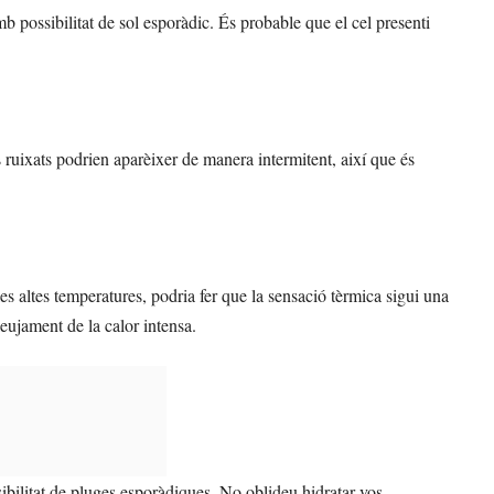
mb possibilitat de sol esporàdic. És probable que el cel presenti
s ruixats podrien aparèixer de manera intermitent, així que és
es altes temperatures, podria fer que la sensació tèrmica sigui una
lleujament de la calor intensa.
ibilitat de pluges esporàdiques. No oblideu hidratar-vos