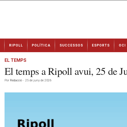
N
RIPOLL
POLÍTICA
SUCCESSOS
ESPORTS
OCI
o
t
í
EL TEMPS
c
El temps a Ripoll avui, 25 de 
i
e
Por
Redacció
-
25 de juny de 2026
s
d
e
R
i
p
o
l