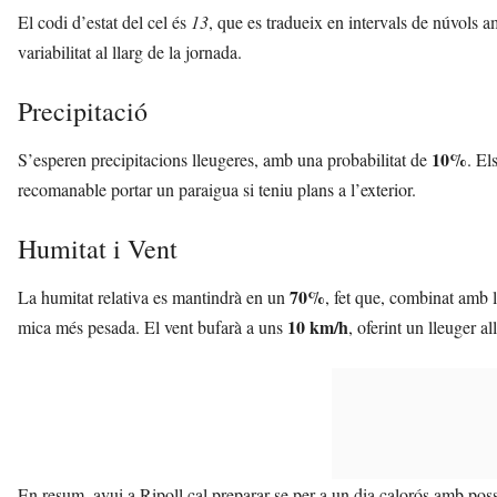
El codi d’estat del cel és
13
, que es tradueix en intervals de núvols a
variabilitat al llarg de la jornada.
Precipitació
10%
S’esperen precipitacions lleugeres, amb una probabilitat de
. El
recomanable portar un paraigua si teniu plans a l’exterior.
Humitat i Vent
70%
La humitat relativa es mantindrà en un
, fet que, combinat amb l
10 km/h
mica més pesada. El vent bufarà a uns
, oferint un lleuger a
En resum, avui a Ripoll cal preparar-se per a un dia calorós amb poss