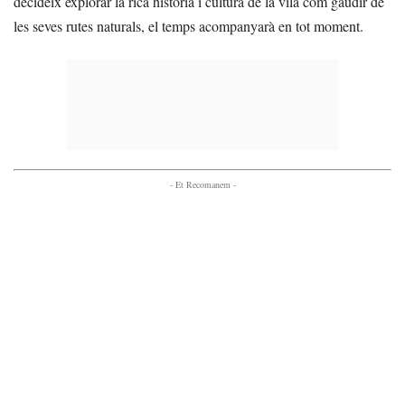
decideix explorar la rica història i cultura de la vila com gaudir de
les seves rutes naturals, el temps acompanyarà en tot moment.
- Et Recomanem -