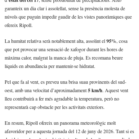
garanteix un dia clar i assolellat, sense la presència molesta de
núvols que puguin impedir gaudir de les vistes panoràmiques que
ofereix Ripoll.
95%
La humitat relativa serà notablement alta, assolint el
, cosa
que pot provocar una sensació de xafogor durant les hores de
màxima calor, malgrat la manca de pluja. Es recomana beure
líquids en abundància per mantenir-se hidratat.
Pel que fa al vent, es preveu una brisa suau provinents del sud-
5 km/h
oest, amb una velocitat d’aproximadament
. Aquest vent
lleu contribuirà a fer més agradable la temperatura, però no
representarà cap obstacle per les activitats exteriors.
En resum, Ripoll ofereix un panorama meteorològic molt
afavoridor per a aquesta jornada del 12 de juny de 2026. Tant si es