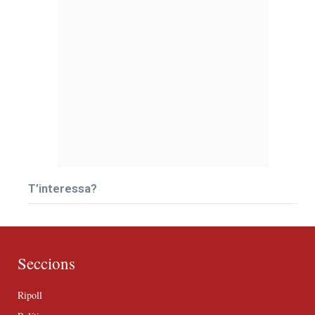
T’interessa?
Seccions
Ripoll