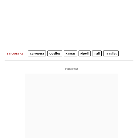
ETIQUETAS
Carretera
Ovelles
Ramat
Ripoll
Tall
Trasllat
- Publicitat -