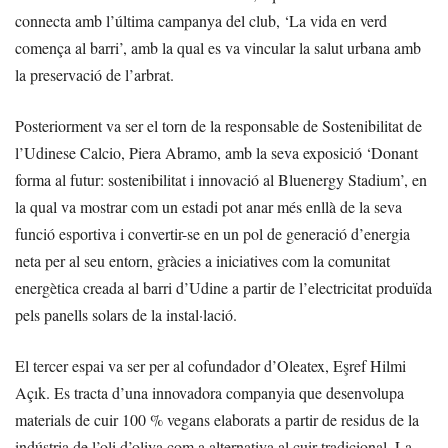
connecta amb l’última campanya del club, ‘La vida en verd
comença al barri’, amb la qual es va vincular la salut urbana amb
la preservació de l’arbrat.
Posteriorment va ser el torn de la responsable de Sostenibilitat de
l’Udinese Calcio, Piera Abramo, amb la seva exposició ‘Donant
forma al futur: sostenibilitat i innovació al Bluenergy Stadium’, en
la qual va mostrar com un estadi pot anar més enllà de la seva
funció esportiva i convertir-se en un pol de generació d’energia
neta per al seu entorn, gràcies a iniciatives com la comunitat
energètica creada al barri d’Udine a partir de l’electricitat produïda
pels panells solars de la instal·lació.
El tercer espai va ser per al cofundador d’Oleatex, Eşref Hilmi
Açık. Es tracta d’una innovadora companyia que desenvolupa
materials de cuir 100 % vegans elaborats a partir de residus de la
indústria de l’oli d’oliva com a alternativa al cuir tradicional. La