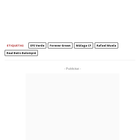
ETIQUETAS
EFE Verde
Forever Green
Màlaga CF
Rafael Muela
Real Betis Balompié
- Publicitat -