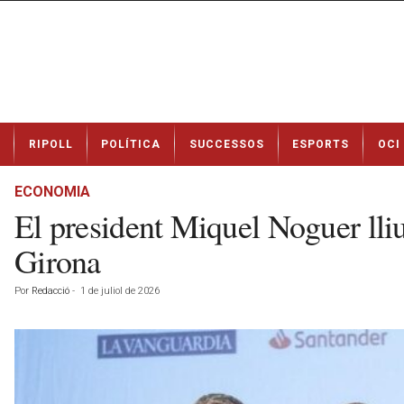
N
RIPOLL
POLÍTICA
SUCCESSOS
ESPORTS
OCI
o
t
í
ECONOMIA
c
El president Miquel Noguer ll
i
e
Girona
s
d
Por
Redacció
-
1 de juliol de 2026
e
R
i
p
o
l