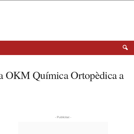
26 a OKM Química Ortopèdica a
- Publicitat -