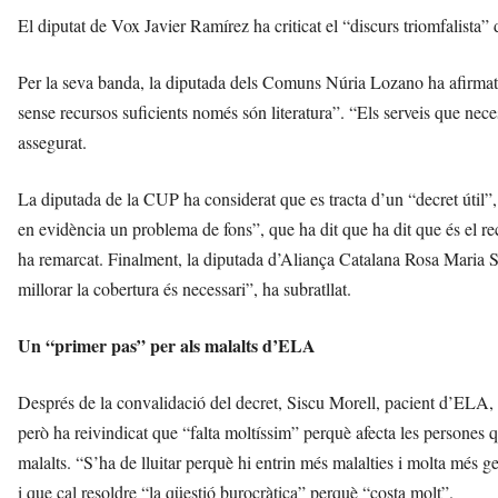
El diputat de Vox Javier Ramírez ha criticat el “discurs triomfalista” 
Per la seva banda, la diputada dels Comuns Núria Lozano ha afirmat q
sense recursos suficients només són literatura”. “Els serveis que neces
assegurat.
La diputada de la CUP ha considerat que es tracta d’un “decret útil”, 
en evidència un problema de fons”, que ha dit que ha dit que és el re
ha remarcat. Finalment, la diputada d’Aliança Catalana Rosa Maria S
millorar la cobertura és necessari”, ha subratllat.
Un “primer pas” per als malalts d’ELA
Després de la convalidació del decret, Siscu Morell, pacient d’ELA, 
però ha reivindicat que “falta moltíssim” perquè afecta les persones 
malalts. “S’ha de lluitar perquè hi entrin més malalties i molta més ge
i que cal resoldre “la qüestió burocràtica” perquè “costa molt”.