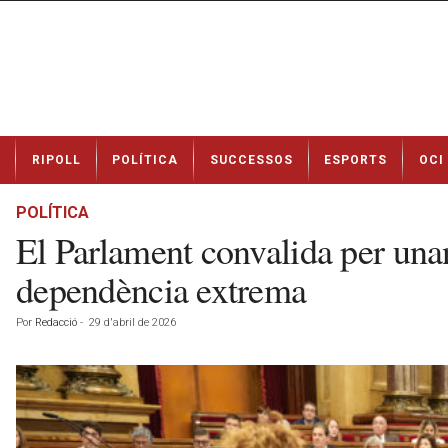
N
RIPOLL
POLÍTICA
SUCCESSOS
ESPORTS
OCI
o
t
í
POLÍTICA
c
El Parlament convalida per una
i
e
dependència extrema
s
d
Por
Redacció
-
29 d'abril de 2026
e
R
i
p
o
l