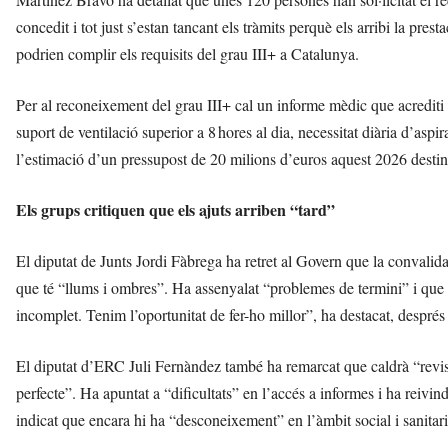
concedit i tot just s’estan tancant els tràmits perquè els arribi la pres
podrien complir els requisits del grau III+ a Catalunya.
Per al reconeixement del grau III+ cal un informe mèdic que acrediti 
suport de ventilació superior a 8 hores al dia, necessitat diària d’asp
l’estimació d’un pressupost de 20 milions d’euros aquest 2026 destin
Els grups critiquen que els ajuts arriben “tard”
El diputat de Junts Jordi Fàbrega ha retret al Govern que la convalida
que té “llums i ombres”. Ha assenyalat “problemes de termini” i que 
incomplet. Tenim l’oportunitat de fer-ho millor”, ha destacat, després
El diputat d’ERC Juli Fernàndez també ha remarcat que caldrà “revisa
perfecte”. Ha apuntat a “dificultats” en l’accés a informes i ha reivi
indicat que encara hi ha “desconeixement” en l’àmbit social i sanitari