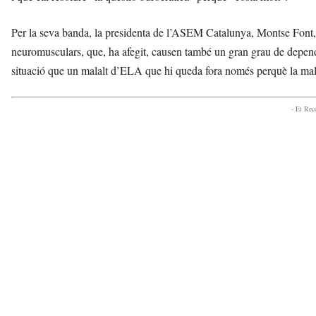
Per la seva banda, la presidenta de l’ASEM Catalunya, Montse Font, h
neuromusculars, que, ha afegit, causen també un gran grau de depend
situació que un malalt d’ELA que hi queda fora només perquè la mala
- Et Re