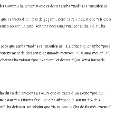
del Govern i ha lamentat que el decret arriba “tard” i és “insuficient”.
ue es tracta d’un “pas de gegant”, però ha reivindicat que “els drets
siten no són un luxe, són una necessitat vital per al dia a dia”, ha
però que arriba “tard” i és “insuficient”. Ha criticat que també “posa
coneixement de dret sense destinar-hi recursos. “Cal anar més enllà”,
oberana ha valorat “positivament” el decret. “Qualsevol intent de
ha dit en declaracions a l’ACN que es tracta d’un avenç “positiu”,
que estan “en l’última fase”, que ha afirmat que són un 5% dels
nt”, ha defensat, tot afegint que “la valoració s’ha de fer més extensa”