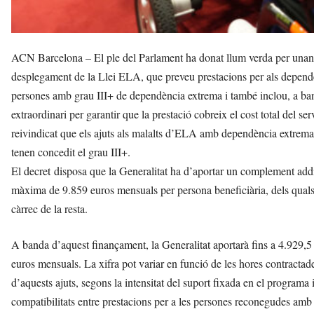
ACN Barcelona – El ple del Parlament ha donat llum verda per unanim
desplegament de la Llei ELA, que preveu prestacions per als depend
persones amb grau III+ de dependència extrema i també inclou, a band
extraordinari per garantir que la prestació cobreix el cost total del 
reivindicat que els ajuts als malalts d’ELA amb dependència extrema 
tenen concedit el grau III+.
El decret disposa que la Generalitat ha d’aportar un complement addicio
màxima de 9.859 euros mensuals per persona beneficiària, dels quals
càrrec de la resta.
A banda d’aquest finançament, la Generalitat aportarà fins a 4.929,5
euros mensuals. La xifra pot variar en funció de les hores contractades
d’aquests ajuts, segons la intensitat del suport fixada en el programa
compatibilitats entre prestacions per a les persones reconegudes amb