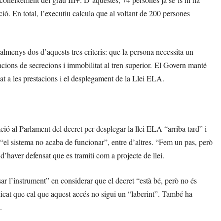
tació. En total, l’executiu calcula que al voltant de 200 persones
almenys dos d’aquests tres criteris: que la persona necessita un
iracions de secrecions i immobilitat al tren superior. El Govern manté
at a les prestacions i el desplegament de la Llei ELA.
ció al Parlament del decret per desplegar la llei ELA “arriba tard” i
“el sistema no acaba de funcionar”, entre d’altres. “Fem un pas, però
 d’haver defensat que es tramiti com a projecte de llei.
r l’instrument” en considerar que el decret “està bé, però no és
ndicat que cal que aquest accés no sigui un “laberint”. També ha
.