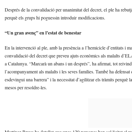
Després de la convalidació per unanimitat del decret, el ple ha rebutj
perquè els grups hi poguessin introduir modificacions.
“Un gran avenç” en l’estat de benestar
En la intervenció al ple, amb la presència a l’hemicicle d’entitats i m
convalidació del decret que preveu ajuts econòmics als malalts d’E
a Catalunya. “Marcarà un abans i un després”, ha afirmat, tot reivin
l’acompanyament als malalts i les seves famílies. També ha defensat 
esdevingui una barrera” i la necessitat d’agilitzar els tràmits perquè l
mesos per resoldre-les.
Martínez Bravo ha detallat que unes 120 persones han sol·licitat el r