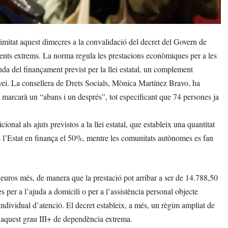
itat aquest dimecres a la convalidació del decret del Govern de
ents extrems. La norma regula les prestacions econòmiques per a les
a del finançament previst per la llei estatal, un complement
servei. La consellera de Drets Socials, Mònica Martínez Bravo, ha
marcarà un “abans i un després”, tot especificant que 74 persones ja
nal als ajuts previstos a la llei estatal, que estableix una quantitat
 l’Estat en finança el 50%, mentre les comunitats autònomes es fan
 euros més, de manera que la prestació pot arribar a ser de 14.788,50
 per a l’ajuda a domicili o per a l’assistència personal objecte
 individual d’atenció. El decret estableix, a més, un règim ampliat de
 aquest grau III+ de dependència extrema.