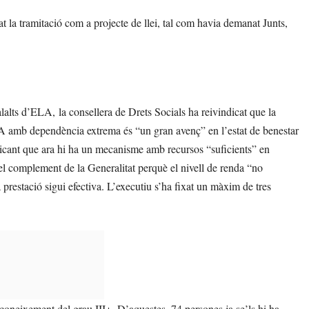
at la tramitació com a projecte de llei, tal com havia demanat Junts,
alalts d’ELA, la consellera de Drets Socials ha reivindicat que la
LA amb dependència extrema és “un gran avenç” en l’estat de benestar
dicant que ara hi ha un mecanisme amb recursos “suficients” en
el complement de la Generalitat perquè el nivell de renda “no
a prestació sigui efectiva. L’executiu s’ha fixat un màxim de tres
econeixement del grau III+. D’aquestes, 74 persones ja se’ls hi ha