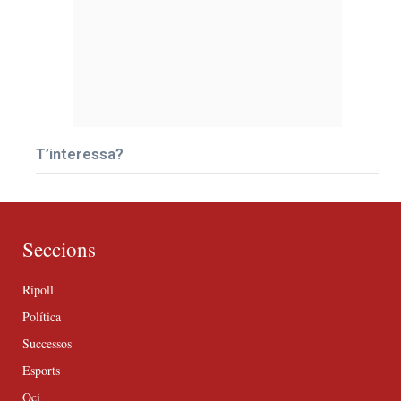
T’interessa?
Seccions
Ripoll
Política
Successos
Esports
Oci