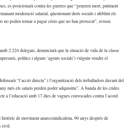
ones, es posicionarà contra les guerres que “generen mort, patiment
manant moderació salarial, qüestionant drets socials i afeblint els
rs no poden tornar a pagar crisis que no han provocat”, avisen.
mb 2.224 delegats, denunciarà que la situació de vida de la classe
presaris, polítics i alguns ‘agents socials’) vulguin vendre el
efensarà “l’acció directa” i l’organització dels treballadors davant del
n any més els salaris perden poder adquisitiu”. A banda de les crides
flicte a l’educació amb 17 dies de vagues convocades contra l’acord
t històric de moviment anarcosindicalista, 90 anys després de
 civil.