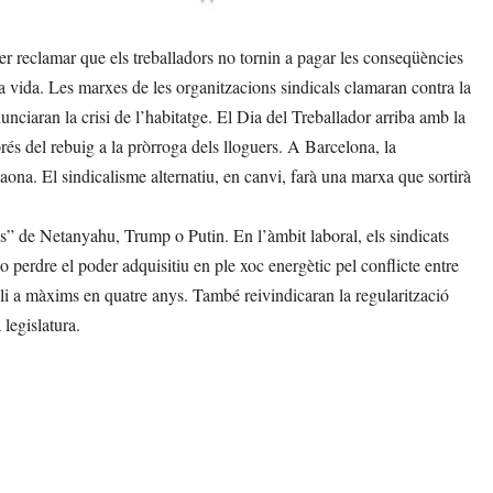
er reclamar que els treballadors no tornin a pagar les conseqüències
e la vida. Les marxes de les organitzacions sindicals clamaran contra la
unciaran la crisi de l’habitatge. El Dia del Treballador arriba amb la
prés del rebuig a la pròrroga dels lloguers. A Barcelona, la
na. El sindicalisme alternatiu, en canvi, farà una marxa que sortirà
ls” de Netanyahu, Trump o Putin. En l’àmbit laboral, els sindicats
 perdre el poder adquisitiu en ple xoc energètic pel conflicte entre
troli a màxims en quatre anys. També reivindicaran la regularització
a legislatura.