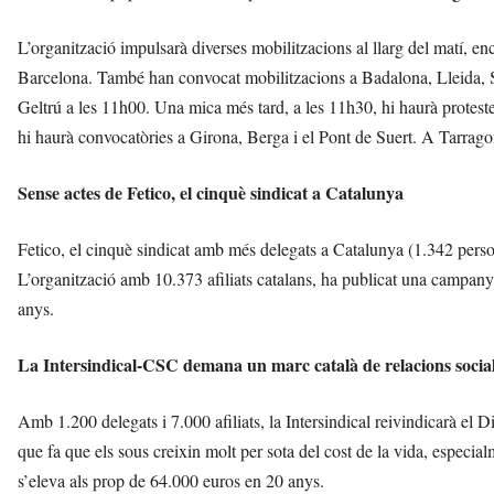
L’organització impulsarà diverses mobilitzacions al llarg del matí, e
Barcelona. També han convocat mobilitzacions a Badalona, Lleida, Sa
Geltrú a les 11h00. Una mica més tard, a les 11h30, hi haurà protes
hi haurà convocatòries a Girona, Berga i el Pont de Suert. A Tarrag
Sense actes de Fetico, el cinquè sindicat a Catalunya
Fetico, el cinquè sindicat amb més delegats a Catalunya (1.342 perso
L’organització amb 10.373 afiliats catalans, ha publicat una campany
anys.
La Intersindical-CSC demana un marc català de relacions socia
Amb 1.200 delegats i 7.000 afiliats, la Intersindical reivindicarà el 
que fa que els sous creixin molt per sota del cost de la vida, especia
s’eleva als prop de 64.000 euros en 20 anys.