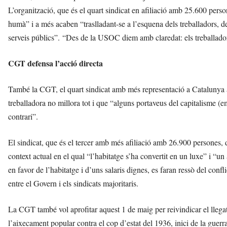
L’organització, que és el quart sindicat en afiliació amb 25.600 pers
humà” i a més acaben “traslladant-se a l’esquena dels treballadors, de
serveis públics”. “Des de la USOC diem amb claredat: els treballado
CGT defensa l’acció directa
També la CGT, el quart sindicat amb més representació a Catalunya a
treballadora no millora tot i que “alguns portaveus del capitalisme (em
contrari”.
El sindicat, que és el tercer amb més afiliació amb 26.900 persones, d
context actual en el qual “l’habitatge s’ha convertit en un luxe” i “u
en favor de l’habitatge i d’uns salaris dignes, es faran ressò del con
entre el Govern i els sindicats majoritaris.
La CGT també vol aprofitar aquest 1 de maig per reivindicar el llega
l’aixecament popular contra el cop d’estat del 1936, inici de la guerra