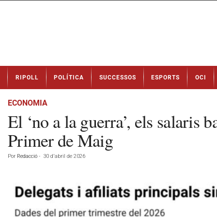
N
RIPOLL
POLÍTICA
SUCCESSOS
ESPORTS
OCI
o
t
í
ECONOMIA
c
El ‘no a la guerra’, els salaris 
i
e
Primer de Maig
s
d
Por
Redacció
-
30 d'abril de 2026
e
R
i
p
o
l