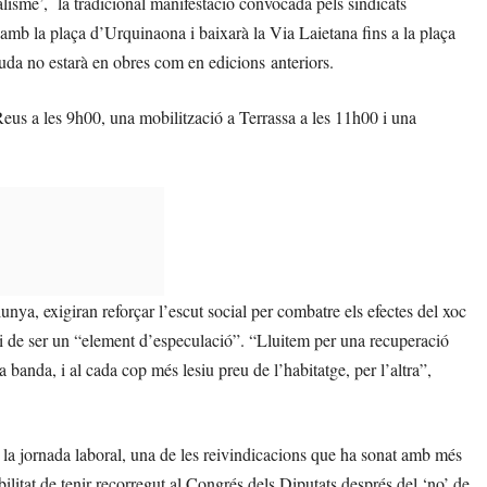
calisme’, la tradicional manifestació convocada pels sindicats
mb la plaça d’Urquinaona i baixarà la Via Laietana fins a la plaça
guda no estarà en obres com en edicions anteriors.
Reus a les 9h00, una mobilització a Terrassa a les 11h00 i una
nya, exigiran reforçar l’escut social per combatre els efectes del xoc
xi de ser un “element d’especulació”. “Lluitem per una recuperació
na banda, i al cada cop més lesiu preu de l’habitatge, per l’altra”,
a jornada laboral, una de les reivindicacions que ha sonat amb més
ilitat de tenir recorregut al Congrés dels Diputats després del ‘no’ de