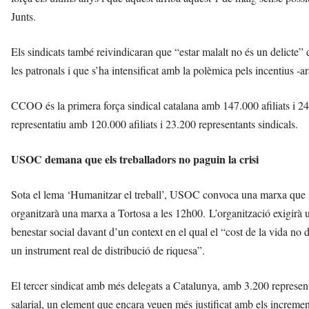
Junts.
Els sindicats també reivindicaran que “estar malalt no és un delicte” 
les patronals i que s’ha intensificat amb la polèmica pels incentius -ar
CCOO és la primera força sindical catalana amb 147.000 afiliats i 2
representatiu amb 120.000 afiliats i 23.200 representants sindicals.
USOC demana que els treballadors no paguin la crisi
Sota el lema ‘Humanitzar el treball’, USOC convoca una marxa que so
organitzarà una marxa a Tortosa a les 12h00. L’organització exigirà u
benestar social davant d’un context en el qual el “cost de la vida no d
un instrument real de distribució de riquesa”.
El tercer sindicat amb més delegats a Catalunya, amb 3.200 represent
salarial, un element que encara veuen més justificat amb els incremen