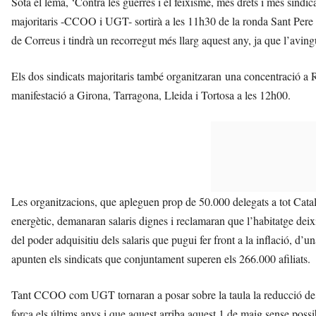
Sota el lema, ‘Contra les guerres i el feixisme, més drets i més sindi
majoritaris -CCOO i UGT- sortirà a les 11h30 de la ronda Sant Pere a
de Correus i tindrà un recorregut més llarg aquest any, ja que l’avin
Els dos sindicats majoritaris també organitzaran una concentració a 
manifestació a Girona, Tarragona, Lleida i Tortosa a les 12h00.
Les organitzacions, que apleguen prop de 50.000 delegats a tot Catalu
energètic, demanaran salaris dignes i reclamaran que l’habitatge dei
del poder adquisitiu dels salaris que pugui fer front a la inflació, d’u
apunten els sindicats que conjuntament superen els 266.000 afiliats.
Tant CCOO com UGT tornaran a posar sobre la taula la reducció de l
força els últims anys i que aquest arriba aquest 1 de maig sense possib