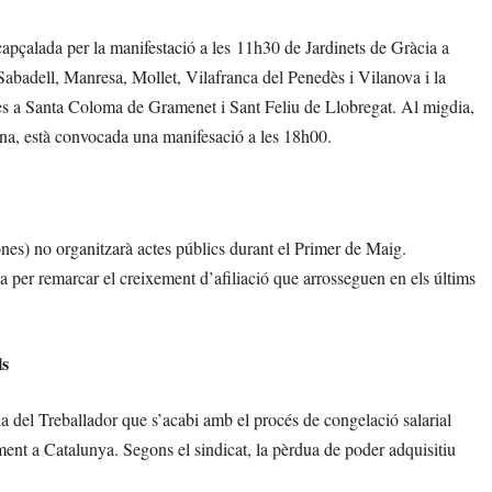
ncapçalada per la manifestació a les 11h30 de Jardinets de Gràcia a
badell, Manresa, Mollet, Vilafranca del Penedès i Vilanova i la
tes a Santa Coloma de Gramenet i Sant Feliu de Llobregat. Al migdia,
ona, està convocada una manifesació a les 18h00.
nes) no organitzarà actes públics durant el Primer de Maig.
a per remarcar el creixement d’afiliació que arrosseguen en els últims
ls
Dia del Treballador que s’acabi amb el procés de congelació salarial
lment a Catalunya. Segons el sindicat, la pèrdua de poder adquisitiu