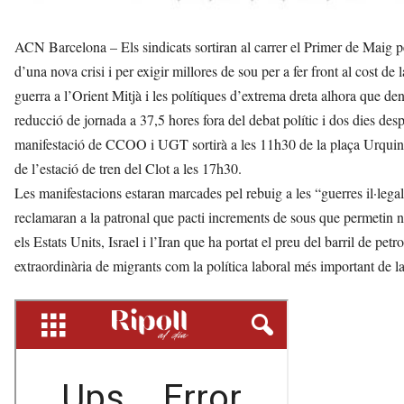
ACN Barcelona – Els sindicats sortiran al carrer el Primer de Maig p
d’una nova crisi i per exigir millores de sou per a fer front al cost d
guerra a l’Orient Mitjà i les polítiques d’extrema dreta alhora que den
reducció de jornada a 37,5 hores fora del debat polític i dos dies des
manifestació de CCOO i UGT sortirà a les 11h30 de la plaça Urquinao
de l’estació de tren del Clot a les 17h30.
Les manifestacions estaran marcades pel rebuig a les “guerres il·lega
reclamaran a la patronal que pacti increments de sous que permetin no
els Estats Units, Israel i l’Iran que ha portat el preu del barril de pe
extraordinària de migrants com la política laboral més important de l