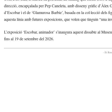
direcció, encapçalada per Pep Caneleta, amb disseny gràfic d’Àlex Gi
d’Escobar i el de ‘Glamurosa Barbie’, basada en la col·lecció dels 
aquesta línia amb futures exposicions, que volen que tinguin “una inve
L’exposició ‘Escobar, animador’ s’inaugura aquest dissabte al Museu d
fins al 19 de setembre del 2026.
- Et Re