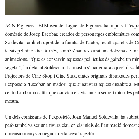
ACN Figueres – El Museu del Joguet de Figueres ha impulsat l’expos
domèstic de Josep Escobar, creador de personatges emblemàtics com
Soldevila i amb el suport de la família de l’autor, recull aparells de
ideats pel ninotaire. A més, també s’han restaurat una dotzena de ‘mi
animacions. “Que es conservin aquestes pel·lícules és gairebé un mir
vegetal”, ha detallat Soldevilla. La mostra s’inaugurarà aquest dissab
Projectors de Cine Skop i Cine Stuk, cintes originals dibuixades per 
l’exposició ‘Escobar, animador’, que s’inaugura aquest dissabte al Mus
central amb una catifa que convida els visitants a seure i mirar les pel·
mostra.
Un dels comissaris de l’exposició, Joan Manuel Soldevilla, ha subratll
però també va ser una figura clau en els inicis de l’animació domèsti
dimensió menys coneguda de la seva trajectòria.