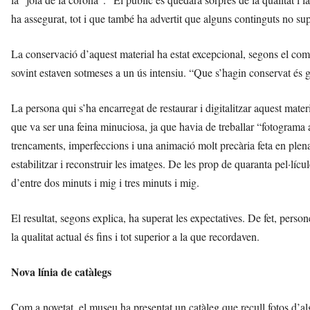
ha assegurat, tot i que també ha advertit que alguns continguts no super
La conservació d’aquest material ha estat excepcional, segons el comis
sovint estaven sotmeses a un ús intensiu. “Que s’hagin conservat és 
La persona qui s’ha encarregat de restaurar i digitalitzar aquest mate
que va ser una feina minuciosa, ja que havia de treballar “fotogram
trencaments, imperfeccions i una animació molt precària feta en plena p
estabilitzar i reconstruir les imatges. De les prop de quaranta pel·lí
d’entre dos minuts i mig i tres minuts i mig.
El resultat, segons explica, ha superat les expectatives. De fet, perso
la qualitat actual és fins i tot superior a la que recordaven.
Nova línia de catàlegs
Com a novetat, el museu ha presentat un catàleg que recull fotos d’al