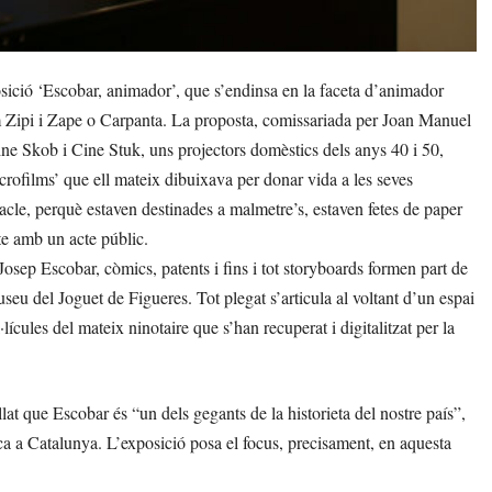
ició ‘Escobar, animador’, que s’endinsa en la faceta d’animador
 Zipi i Zape o Carpanta. La proposta, comissariada per Joan Manuel
 Cine Skob i Cine Stuk, uns projectors domèstics dels anys 40 i 50,
crofilms’ que ell mateix dibuixava per donar vida a les seves
acle, perquè estaven destinades a malmetre’s, estaven fetes de paper
te amb un acte públic.
Josep Escobar, còmics, patents i fins i tot storyboards formen part de
eu del Joguet de Figueres. Tot plegat s’articula al voltant d’un espai
lícules del mateix ninotaire que s’han recuperat i digitalitzat per la
at que Escobar és “un dels gegants de la historieta del nostre país”,
ca a Catalunya. L’exposició posa el focus, precisament, en aquesta