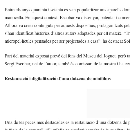
Entre els anys quaranta i setanta es van popularitzar uns aparells d
manovella. En aquest context, Escobar va dissenyar, patentar i comerci
Alhora va crear continguts per aquests dispositius, protagonitzats p
s’han identificat històries d’altres autors adaptades per ell mateix. 
micropel·lícules pensades per ser projectades a casa”, ha destacat Sol
Part del material exposat prové del fons del Museu del Joguet, però tam
Sergi Escobar, net de l’autor, també és comissari de la mostra i ha ced
Restauració i digitalització d’una dotzena de minifilms
Una de les peces més destacades és la restauració d’una dotzena de pe
la “joia de la corona”. “El públic es quedarà sorprès de la qualitat i 