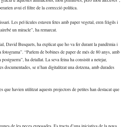
arien avui el filtre de la correcció política.
sari. Les pel·lícules estaven fetes amb paper vegetal, eren fràgils i
gairebé un miracle”, ha remarcat.
rial, David Busquets, ha explicat que ho va fer durant la pandèmia i
a a fotograma”. “Parlem de bobines de paper de més de 80 anys, amb
ostguerra”, ha detallat. La seva feina ha consistit a netejar,
cules documentades, se n’han digitalitzat una dotzena, amb durades
nes que havien utilitzat aquests projectors de petites han destacat que
gunes de les peces exposades. Es tracta d’una iniciativa de la nova