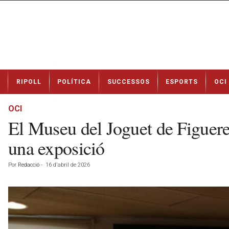
N
RIPOLL
POLÍTICA
SUCCESSOS
ESPORTS
OCI
o
t
í
OCI
c
El Museu del Joguet de Figuere
i
e
una exposició
s
d
Por
Redacció
-
16 d'abril de 2026
e
R
i
p
o
l