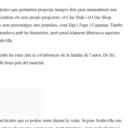
omèstics que permetien projectar imatges fent girar manualment una
alitzar els seus propis projectors, el Cine Stuk i el Cine Skop.
els seus personatges més populars, com Zipi i Zape i Carpanta. També
“Triomfava amb les historietes, però paral·lelament dibuixava aquestes
devilla.
bé ha estat clau la col·laboració de la família de l’autor. De fet,
it bona part del material.
l·lícules que es poden veure durant la visita. Segons Soldevilla són
la gràcia d’aquestes animacions, molt primitives, però molt afectives”,