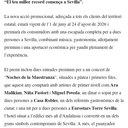
“El teu millor record comença a Sevilla”.
La nova acció promocional, adreçada a tots els clients del territori
estatal, estarà vigent de l’1 de juny al 24 d’agost de 2026 i
premiarà els consumidors amb una escapada completa per a dues
persones a Sevilla, combinant música, gastronomia, allotjament
premium i una aportació econòmica per gaudir plenament de
l’experiència.
El premi inclou dues entrades premium per a un concert de
Noches de la Maestranza
“
”, situades a platea i primeres files,
Ara
que aquest any comptarà amb artistes de primer nivell com
Malikian
Niña Pastori
Miguel Poveda
,
i
; un dinar o sopar per a
Casa Robles
dues persones a
, un dels referents gastronòmics de la
Eurostars Torre Sevilla
ciutat; i una nit per a dues persones a
,
l’hotel situat a l’edifici més alt d’Andalusia i convertit en un dels
grans símbols contemporanis de Sevilla. A més, el guanyador