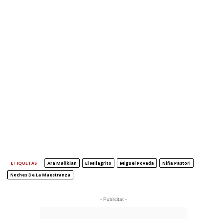
ETIQUETAS
Ara Malikian
El Milagrito
Miguel Poveda
Niña Pastori
Noches De La Maestranza
- Publicitat -