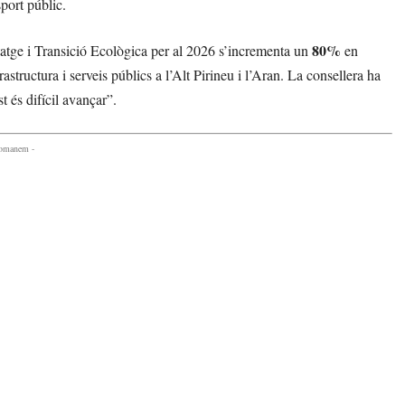
sport públic.
80%
itatge i Transició Ecològica per al 2026 s’incrementa un
en
rastructura i serveis públics a l’Alt Pirineu i l’Aran. La consellera ha
 és difícil avançar”.
comanem -