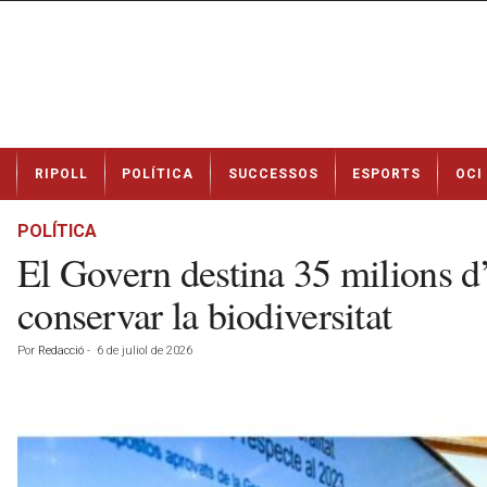
N
RIPOLL
POLÍTICA
SUCCESSOS
ESPORTS
OCI
o
t
í
POLÍTICA
c
El Govern destina 35 milions d’e
i
e
conservar la biodiversitat
s
d
Por
Redacció
-
6 de juliol de 2026
e
R
i
p
o
l