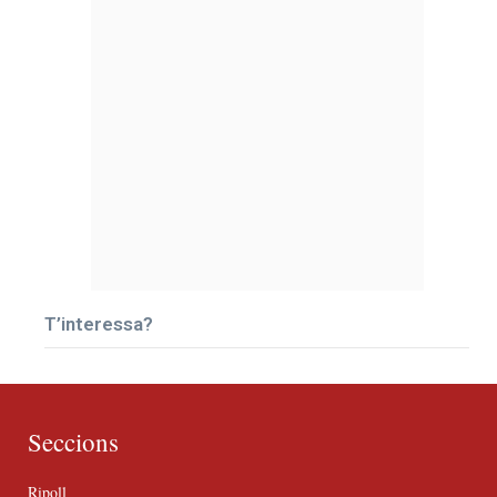
T’interessa?
Seccions
Ripoll