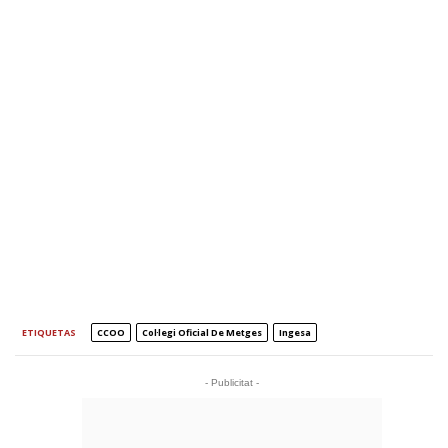
ETIQUETAS
CCOO
Col·legi Oficial De Metges
Ingesa
- Publicitat -