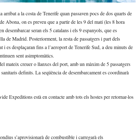
 arribat a la costa de Tenerife quan passaven pocs de dos quarts de
de Abona, on es preveu que a partir de les 9 del matí (les 8 hora
en desembarcar seran els 5 catalans i els 9 espanyols, que es
la de Madrid. Posteriorment, la resta de passatgers i part dels
at i es desplaçaran fins a l’aeroport de Tenerife Sud, a deu minuts de
continuen sent asimptomàtics.
el mateix creuer o llanxes del port, amb un màxim de 5 passatgers
 sanitaris definits. La seqüència de desembarcament es coordinarà
de Expeditions està en contacte amb tots els hostes per retornar-los
Hondius s’aprovisionarà de combustible i carregarà els