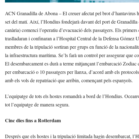
ACN Granadilla de Abona – El creuer afectat pel brot d’hantavirus ha
set del matí. Així, l’Hondius fondejarà davant del port de Granadilla 
canària) comenci l’operatiu d’evacuació dels passatgers. Els primers 
traslladaran i confinaran a l’Hospital Central de la Defensa Gómez Ul
membres de la tripulació sortiran per grups en funció de la nacionalit
la infraestructura marítima. Se’ls farà un control per assegurar que 
El desembarcament es durà a terme mitjançant l’embarcació Zodiac d
per embarcació o 10 passatgers per llanxa, d’acord amb els protocols
amb els vols de repatriació que arribin, començant pels espanyols.
L’equipatge de tots els hostes romandrà a bord de l’Hondius. Oceanwi
tot l’equipatge de manera segura.
Cinc dies fins a Rotterdam
Després que els hostes i la tripulació limitada hagin desembarcat, l’