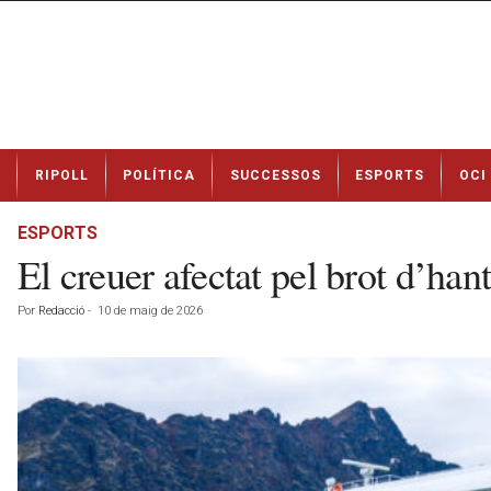
N
RIPOLL
POLÍTICA
SUCCESSOS
ESPORTS
OCI
o
t
í
ESPORTS
c
El creuer afectat pel brot d’hant
i
e
Por
Redacció
-
10 de maig de 2026
s
d
e
R
i
p
o
l