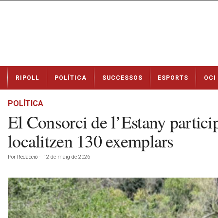
N
RIPOLL
POLÍTICA
SUCCESSOS
ESPORTS
OCI
o
t
í
POLÍTICA
c
El Consorci de l’Estany partici
i
e
localitzen 130 exemplars
s
d
Por
Redacció
-
12 de maig de 2026
e
R
i
p
o
l