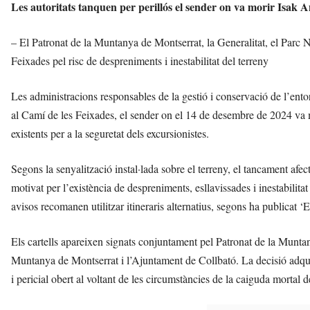
Les autoritats tanquen per perillós el sender on va morir Isak An
– El Patronat de la Muntanya de Montserrat, la Generalitat, el Parc N
Feixades pel risc de despreniments i inestabilitat del terreny
Les administracions responsables de la gestió i conservació de l’ento
al Camí de les Feixades, el sender on el 14 de desembre de 2024 va 
existents per a la seguretat dels excursionistes.
Segons la senyalització instal·lada sobre el terreny, el tancament afe
motivat per l’existència de despreniments, esllavissades i inestabilitat
avisos recomanen utilitzar itineraris alternatius, segons ha publicat ‘
Els cartells apareixen signats conjuntament pel Patronat de la Muntan
Muntanya de Montserrat i l’Ajuntament de Collbató. La decisió adquir
i pericial obert al voltant de les circumstàncies de la caiguda morta