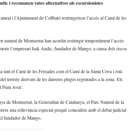
dic i recomanen rutes alternatives als excursionistes
atural i l’Ajuntament de Collbató restringeixen l’accés al Camí de les
rn natural de Montserrat han acordat restringir temporalment l’accés
morir l’empresari Isak Andic, fundador de Mango, a causa dels riscos
cta tant el Camí de les Feixades com el Camí de la Santa Cova i està
 del terreny derivats de les darreres pluges registrades a la zona. Els
El Punt Avui’.
ya de Montserrat, la Generalitat de Catalunya, el Parc Natural de la
eix una rellevància especial perquè coincideix amb el debat judicial
l del fundador de Mango.