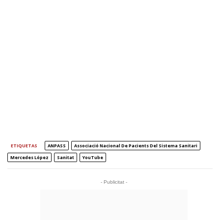
ETIQUETAS
ANPASS
Associació Nacional De Pacients Del Sistema Sanitari
Mercedes López
Sanitat
YouTube
- Publicitat -