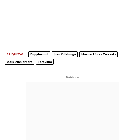
ETIQUETAS
Dopplemind
Juan Villalonga
Manuel López Torrents
Mark Zuckerberg
Paravium
- Publicitat -