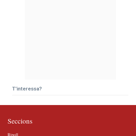
T’interessa?
Seccions
Ripoll