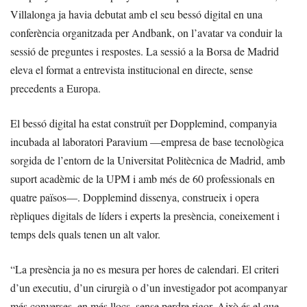
Villalonga ja havia debutat amb el seu bessó digital en una
conferència organitzada per Andbank, on l’avatar va conduir la
sessió de preguntes i respostes. La sessió a la Borsa de Madrid
eleva el format a entrevista institucional en directe, sense
precedents a Europa.
El bessó digital ha estat construït per Dopplemind, companyia
incubada al laboratori Paravium —empresa de base tecnològica
sorgida de l’entorn de la Universitat Politècnica de Madrid, amb
suport acadèmic de la UPM i amb més de 60 professionals en
quatre països—. Dopplemind dissenya, construeix i opera
rèpliques digitals de líders i experts la presència, coneixement i
temps dels quals tenen un alt valor.
“La presència ja no es mesura per hores de calendari. El criteri
d’un executiu, d’un cirurgià o d’un investigador pot acompanyar
més converses, en més llocs, sense perdre rigor. Això és el que