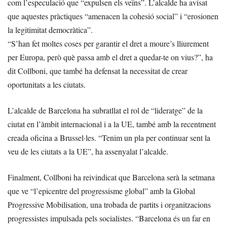
com l’especulació que “expulsen els veïns”. L’alcalde ha avisat
que aquestes pràctiques “amenacen la cohesió social” i “erosionen
la legitimitat democràtica”.
“S’han fet moltes coses per garantir el dret a moure’s lliurement
per Europa, però què passa amb el dret a quedar-te on vius?”, ha
dit Collboni, que també ha defensat la necessitat de crear
oportunitats a les ciutats.
L’alcalde de Barcelona ha subratllat el rol de “lideratge” de la
ciutat en l’àmbit internacional i a la UE, també amb la recentment
creada oficina a Brussel·les. “Tenim un pla per continuar sent la
veu de les ciutats a la UE”, ha assenyalat l’alcalde.
Finalment, Collboni ha reivindicat que Barcelona serà la setmana
que ve “l’epicentre del progressisme global” amb la Global
Progressive Mobilisation, una trobada de partits i organitzacions
progressistes impulsada pels socialistes. “Barcelona és un far en